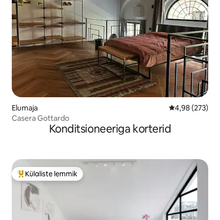
Elumaja
Keskmine hinna
4,98 (273)
Casera Gottardo
Konditsioneeriga korterid
Külaliste lemmik
Külaliste suur lemmik