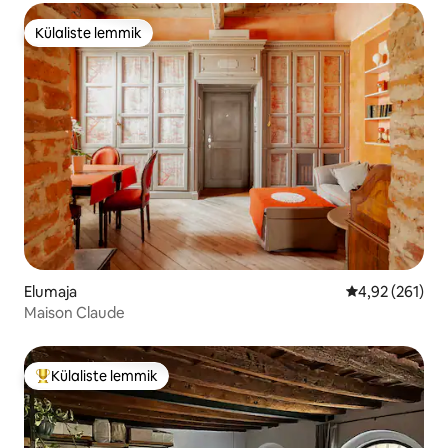
Külaliste lemmik
Külaliste lemmik
Elumaja
Keskmine hinn
4,92 (261)
Maison Claude
Külaliste lemmik
Külaliste suur lemmik