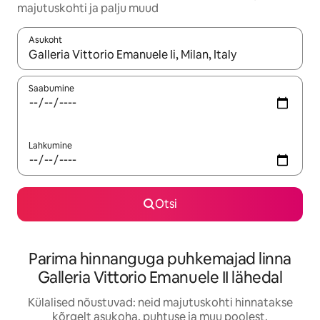
majutuskohti ja palju muud
Asukoht
Kui tulemused on kuvatud, liigu ekraanil nooleklahvidega või 
Saabumine
Lahkumine
Otsi
Parima hinnanguga puhkemajad linna
Galleria Vittorio Emanuele II lähedal
Külalised nõustuvad: neid majutuskohti hinnatakse
kõrgelt asukoha, puhtuse ja muu poolest.