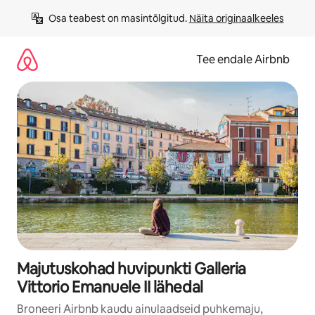
Liigu
Osa teabest on masintõlgitud. 
Näita originaalkeeles
sisu
juurde
Tee endale Airbnb
Majutuskohad huvipunkti Galleria
Vittorio Emanuele II lähedal
Broneeri Airbnb kaudu ainulaadseid puhkemaju,