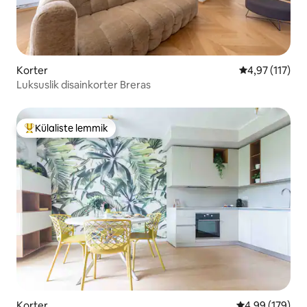
Korter
Keskmine hinn
4,97 (117)
Luksuslik disainkorter Breras
Külaliste lemmik
Külaliste suur lemmik
Korter
Keskmine hinna
4,99 (179)