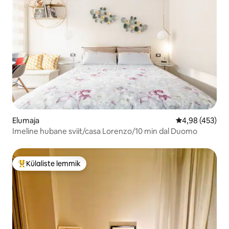
Elumaja
Keskmine hinna
4,98 (453)
Imeline hubane sviit/casa Lorenzo/10 min dal Duomo
Külaliste lemmik
Külaliste suur lemmik