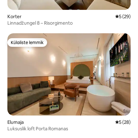
Korter
Keskmine h
5 (29)
Linnadžungel 8 – Risorgimento
Külaliste lemmik
Külaliste lemmik
Elumaja
Keskmine h
5 (28)
Luksuslik loft Porta Romanas