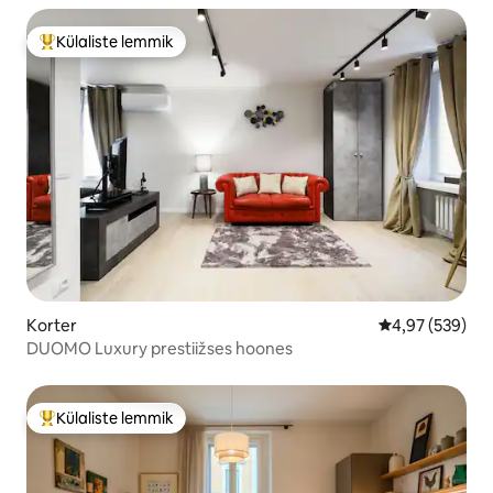
Külaliste lemmik
Külaliste suur lemmik
Korter
Keskmine hinna
4,97 (539)
DUOMO Luxury prestiižses hoones
Külaliste lemmik
Külaliste suur lemmik