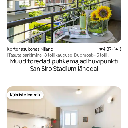
Korter asukohas Milano
Keskmine hinn
4,87 (141)
[Tasuta parkimine] 8 tolli kaugusel Duomost – 5 tolli
Muud toredad puhkemajad huvipunkti
kaugusel San Siro staadionist
San Siro Stadium lähedal
Külaliste lemmik
Külaliste lemmik