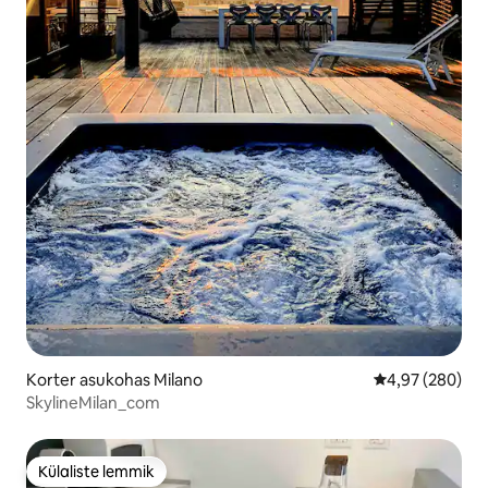
Korter asukohas Milano
Keskmine hinna
4,97 (280)
SkylineMilan_com
Külaliste lemmik
Külaliste lemmik