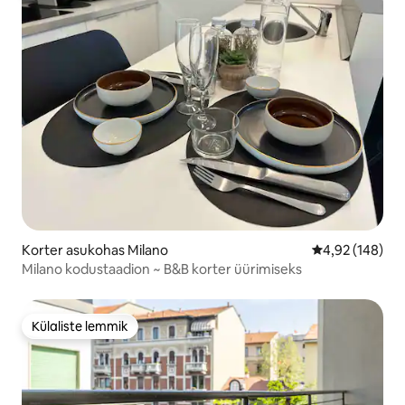
Korter asukohas Milano
Keskmine hinn
4,92 (148)
Milano kodustaadion ~ B&B korter üürimiseks
Külaliste lemmik
Külaliste lemmik