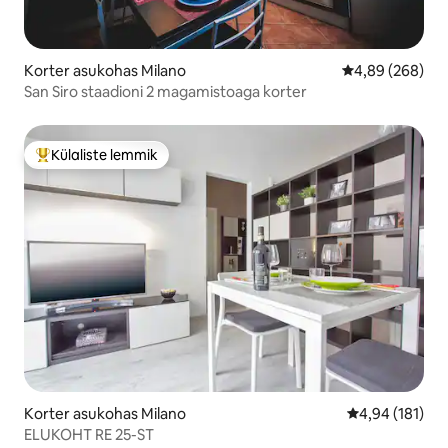
Korter asukohas Milano
Keskmine hinna
4,89 (268)
San Siro staadioni 2 magamistoaga korter
Külaliste lemmik
Külaliste suur lemmik
Korter asukohas Milano
Keskmine hinn
4,94 (181)
ELUKOHT RE 25-ST