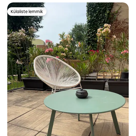
Külaliste lemmik
Külaliste lemmik