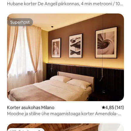
Hubane korter De Angeli piirkonnas, 4 min metrooni / 10
min Duomoni
Superhost
Superhost
Korter asukohas Milano
Keskmine hinn
4,85 (141)
Moodne ja stiilne ühe magamistoaga korter Amendola-
CITY LIFE'is