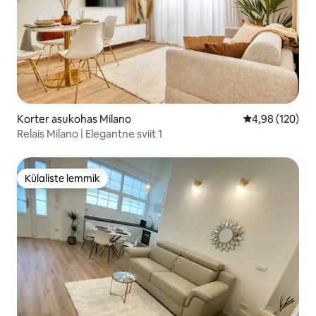
Korter asukohas Milano
Keskmine hinn
4,98 (120)
Relais Milano | Elegantne sviit 1
Külaliste lemmik
Külaliste lemmik