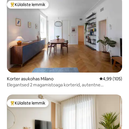
Külaliste lemmik
Külaliste suur lemmik
Korter asukohas Milano
Keskmine hinna
4,99 (105)
Elegantsed 2 magamistoaga korterid, autentne
naabruskond
Külaliste lemmik
Külaliste suur lemmik