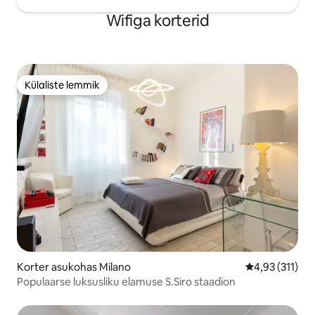
Wifiga korterid
Külaliste lemmik
Külaliste lemmik
Korter asukohas Milano
Keskmine hinn
4,93 (311)
Populaarse luksusliku elamuse S.Siro staadion