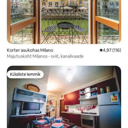
Korter asukohas Milano
Keskmine hinn
4,97 (116)
Majutuskoht Milanos - sviit, kanalivaade
Külaliste lemmik
Külaliste lemmik