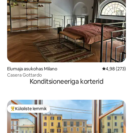
Elumaja asukohas Milano
Keskmine hinna
4,98 (273)
Casera Gottardo
Konditsioneeriga korterid
Külaliste lemmik
Külaliste suur lemmik