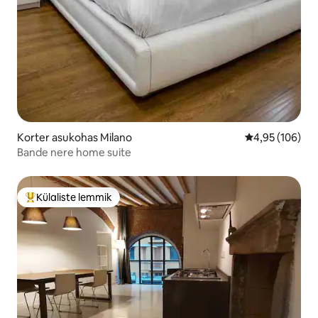
Korter asukohas Milano
Keskmine hinn
4,95 (106)
Bande nere home suite
Külaliste lemmik
Külaliste suur lemmik