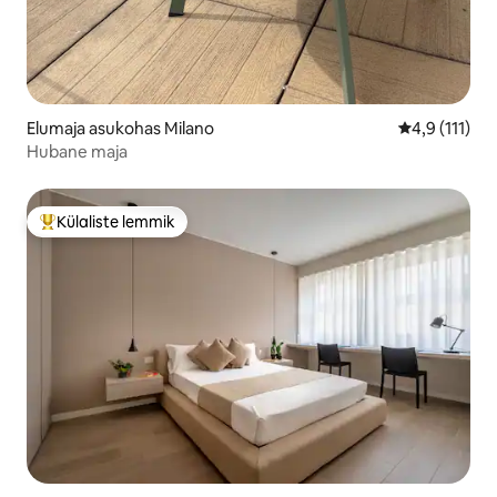
Elumaja asukohas Milano
Keskmine hin
4,9 (111)
Hubane maja
Külaliste lemmik
Külaliste suur lemmik