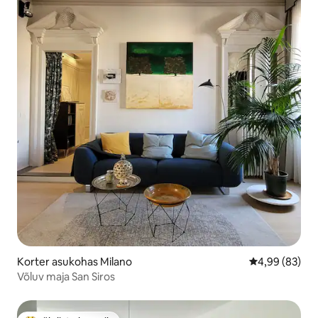
Korter asukohas Milano
Keskmine hinn
4,99 (83)
Võluv maja San Siros