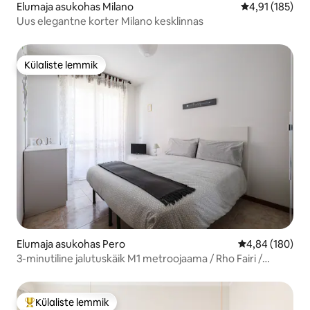
Elumaja asukohas Milano
Keskmine hinn
4,91 (185)
Uus elegantne korter Milano kesklinnas
Külaliste lemmik
Külaliste lemmik
Elumaja asukohas Pero
Keskmine hinna
4,84 (180)
3-minutiline jalutuskäik M1 metroojaama / Rho Fairi /
kesklinna
Külaliste lemmik
Külaliste suur lemmik