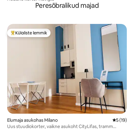
Peresõbralikud majad
Külaliste lemmik
Külaliste suur lemmik
Elumaja asukohas Milano
Keskmine 
5 (19)
Uus stuudiokorter, vaikne asukoht CityLifas, tramm
Duomo