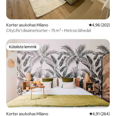
Korter asukohas Milano
Keskmine hinna
4,96 (202)
CityLife'i disainerkorter • 75 m² • Metroo lähedal
Külaliste lemmik
Külaliste lemmik
Korter asukohas Milano
Keskmine hinn
4,91 (264)