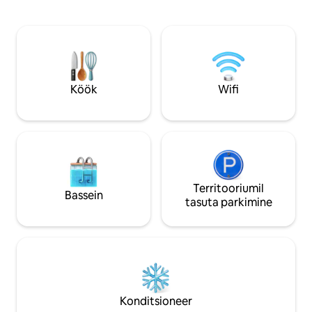
Mobile jne). Asub turvalises ja hästi
konditsioneeri. As
ühendatud piirkonnas, mille lähedal on
jalutuskäigu kaug
supermarketid ja restoranid ning metroo
Duomo ja Sforza lo
on vaid mõne sammu kaugusel. Hubane,
sujuvat iseseisvat 
valgusküllane ja hästi paigutatud korter,
saaksid nautida täi
kus kogeda Milano parimaid külgi.
linnapuhkust.
Broneeri kohe ja naudi ainulaadset
Köök
Wifi
elamust!
Territooriumil
Bassein
tasuta parkimine
Konditsioneer