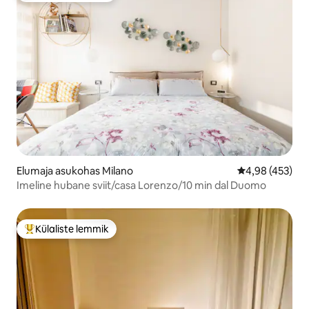
Elumaja asukohas Milano
Keskmine hinna
4,98 (453)
Imeline hubane sviit/casa Lorenzo/10 min dal Duomo
Külaliste lemmik
Külaliste suur lemmik