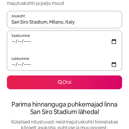
majutuskohti ja palju muud
Asukoht
Kui tulemused on kuvatud, liigu ekraanil nooleklahvidega või 
Saabumine
Lahkumine
Otsi
Parima hinnanguga puhkemajad linna
San Siro Stadium lähedal
Külalised nõustuvad: neid majutuskohti hinnatakse
kõrgelt asukoha, puhtuse ja muu poolest.