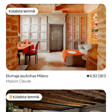
Külaliste lemmik
Külaliste lemmik
Elumaja asukohas Milano
Keskmine hinn
4,92 (261)
Maison Claude
Külaliste lemmik
Külaliste suur lemmik