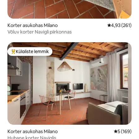
Korter asukohas Milano
Keskmine hinn
4,93 (261)
Võluv korter Navigli piirkonnas
Külaliste lemmik
Külaliste suur lemmik
Korter asukohas Milano
Keskmine h
5 (169)
Hubane korter Naviglis