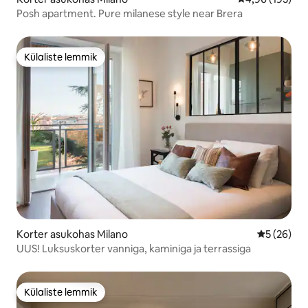
Posh apartment. Pure milanese style near Brera
Külaliste lemmik
Külaliste lemmik
Korter asukohas Milano
Keskmine h
5 (26)
UUS! Luksuskorter vanniga, kaminiga ja terrassiga
Külaliste lemmik
Külaliste lemmik