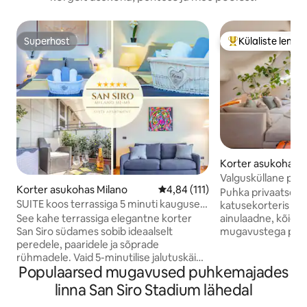
Superhost
Külaliste lemm
Superhost
Külaliste suur le
Korter asukohas M
Valgusküllane pöö
Korter asukohas Milano
Keskmine hinnang 4,84/5, 111 
4,84 (111)
konditsioneeriga, 
Puhka privaatses j
SUITE koos terrassiga 5 minuti kaugusel
rahulik
katusekorteris Mi
San Sirost [JALGSI]
See kahe terrassiga elegantne korter
ainulaadne, kõigi
San Siro südames sobib ideaalselt
mugavustega pööni
peredele, paaridele ja sõprade
hoone ülemisel ko
rühmadele. Vaid 5-minutilise jalutuskäigu
puhkepaika kahele
Populaarsed mugavused puhkemajades
kaugusel San Sirost ja võidusõiduradade
on täielikult varus
lähedal on see ideaalne baas matšide,
laud/tööruum, So
linna San Siro Stadium lähedal
kontsertide ja messide jaoks (Salone del
kodukinosüsteem j