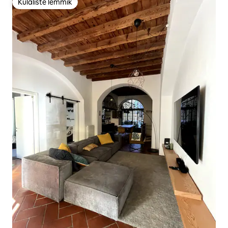
Külaliste lemmik
Külaliste lemmik