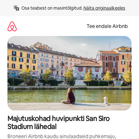
Liigu
Osa teabest on masintõlgitud. 
Näita originaalkeeles
sisu
juurde
Tee endale Airbnb
Majutuskohad huvipunkti San Siro
Stadium lähedal
Broneeri Airbnb kaudu ainulaadseid puhkemaju,