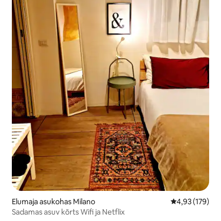
Elumaja asukohas Milano
Keskmine hinn
4,93 (179)
Sadamas asuv kõrts Wifi ja Netflix