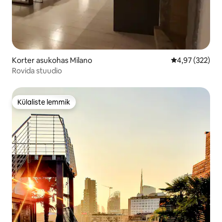
Korter asukohas Milano
Keskmine hinna
4,97 (322)
Rovida stuudio
Külaliste lemmik
Külaliste lemmik