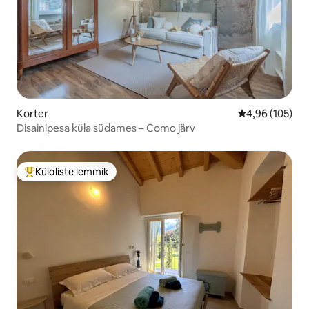
Korter
Keskmine hinn
4,96 (105)
Disainipesa küla südames – Como järv
Külaliste lemmik
Külaliste suur lemmik