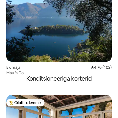
Elumaja
Keskmine hinn
4,76 (402)
Mau 's Co.
Konditsioneeriga korterid
Külaliste lemmik
Külaliste suur lemmik