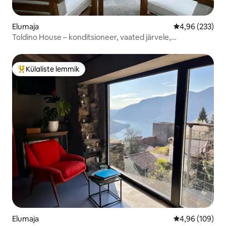
Elumaja
Keskmine hinna
4,96 (233)
Toldino House – konditsioneer, vaated järvele,
keskkonnasõbralik
Külaliste lemmik
Külaliste suur lemmik
Elumaja
Keskmine hinna
4,96 (109)