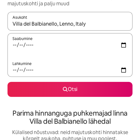
majutuskohti ja palju muud
Asukoht
Kui tulemused on kuvatud, liigu ekraanil nooleklahvidega või 
Saabumine
Lahkumine
Otsi
Parima hinnanguga puhkemajad linna
Villa del Balbianello lähedal
Külalised nõustuvad: neid majutuskohti hinnatakse
kõrgelt asukoha, puhtuse ja muu poolest.