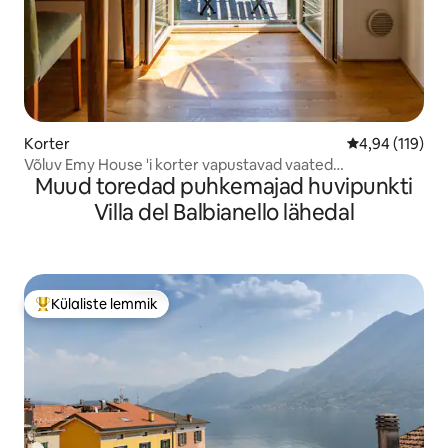
Korter
Keskmine hinn
4,94 (119)
Võluv Emy House 'i korter vapustavad vaated
Muud toredad puhkemajad huvipunkti
/rõdu/kliimaseade
Villa del Balbianello lähedal
Külaliste lemmik
Külaliste suur lemmik