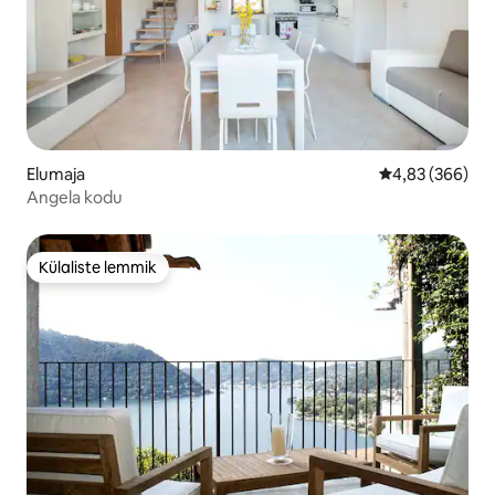
Elumaja
Keskmine hinna
4,83 (366)
Angela kodu
Külaliste lemmik
Külaliste lemmik