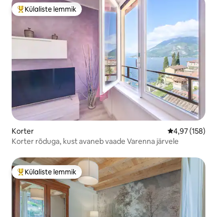
Külaliste lemmik
Külaliste suur lemmik
Korter
Keskmine hinn
4,97 (158)
Korter rõduga, kust avaneb vaade Varenna järvele
Külaliste lemmik
Külaliste suur lemmik