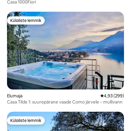
Casa 1000Fiori
Külaliste lemmik
Külaliste lemmik
Elumaja
Keskmine hinna
4,93 (299)
Casa Tilde 1: suurepärane vaade Como järvele – mullivann
Külaliste lemmik
Külaliste lemmik