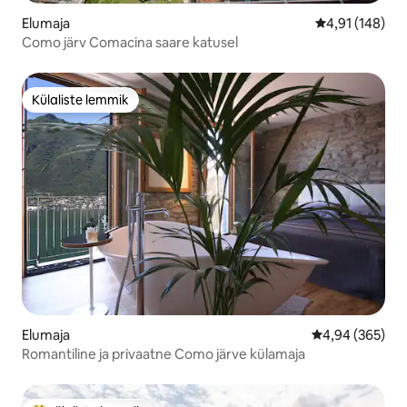
Elumaja
Keskmine hinn
4,91 (148)
Como järv Comacina saare katusel
Külaliste lemmik
Külaliste lemmik
Elumaja
Keskmine hinna
4,94 (365)
Romantiline ja privaatne Como järve külamaja