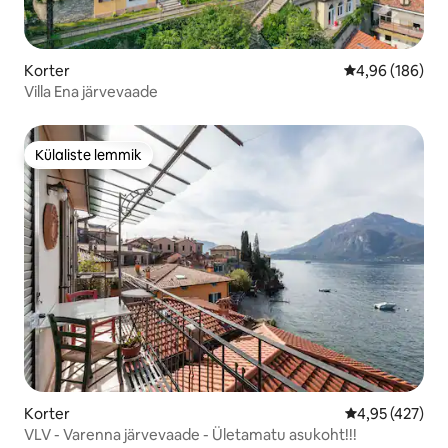
Korter
Keskmine hinna
4,96 (186)
Villa Ena järvevaade
Külaliste lemmik
Külaliste lemmik
Korter
Keskmine hinn
4,95 (427)
VLV - Varenna järvevaade - Ületamatu asukoht!!!