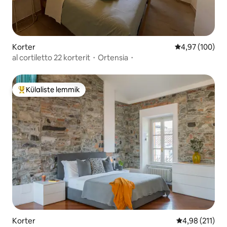
Korter
Keskmine hinna
4,97 (100)
al cortiletto 22 korterit・Ortensia・
Külaliste lemmik
Külaliste suur lemmik
Korter
Keskmine hinn
4,98 (211)