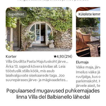
Superhost
Külaliste lemmik
Superhost
Külaliste lemmik
Korter
Keskmine hinnang 4,93/5, 214 h
4,93 (214)
Villa Giuditta Pasta Majutuskoht järve
Elumaja
kaldal
Ärka 13. sajandi kõvera kivilae all. Leia
Väike maja, järvev
tööstuslik stiilis köök, mis asub
parkimine
Imeilus väike jär
laialivalguvate sisekaarede taga. Joo
ruutjalga, kus on p
suurepärases järve- ja mägivaadetes
parkimiskoht. Hingematvad vaated
varjulisest võrkkiigest. Astu otse Como
järvele aiast, terras
järve päikesepaisteliselt aiaterrassilt. CIR:
Populaarsed mugavused puhkemajades
Läbimõeldud sisek
013026-CNI–00010 Esimesel korrusel
pööratakse peene
linna Villa del Balbianello lähedal
asuv kodu moodustab osa 13. sajandi
detailidele. Rahulik
villast, mille ostis 1830. aastal tähistatud
ideaalne täielikuk