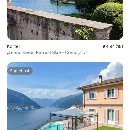
Korter
Keskmine hin
4,94 (18)
„Lenno Sweet Retreat Blue – Como järv“
Superhost
Superhost