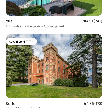
Villa
Keskmine hinn
4,91 (242)
Unikaalse vaatega Villa Como järvel
Külaliste lemmik
Külaliste lemmik
Korter
Keskmine hinn
4,86 (173)