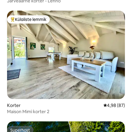
Järveäärne korter - Lenno
Külaliste lemmik
Külaliste suur lemmik
Korter
Keskmine hinn
4,98 (87)
Maison Mimì korter 2
Superhost