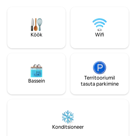
sopran Giuditta Pasta. Sõida paadiga või
minutilise jalutusk
jaluta Tornosse, et leida baar, kohvik,
lähimast ujumiskoh
pood ja restoranid. Como on lühikese
aed on varustatud 
autosõidu kaugusel ja ühistransport on
söögitoaga, mille
lähedal. Korter asub Comost 5 km
muljetavaldav vaad
kaugusel, Tornost 2 km kaugusel,
Clooney maja! :) 
Köök
Wifi
Milanost 40 km kaugusel, Luganost 38
päikeseloojangu v
km kaugusel. Sinna pääseb
ühistranspordiga: C30 C31 C32 bussid
väljuvad umbes iga tunni tagant Como
San Giovanni raudteejaamast, Como
Lago Ferrovie Nordist või Piazza
Matteotost Como- Bellagio suunas,
Blevio suunas jõudmiseks kulub umbes 8
Territooriumil
Bassein
minutit, et jõuda Bleviosse - kaunistused
tasuta parkimine
Savio peatusest umbes 100 m kaugusel
majast. Meeldiv alternatiiv
traditsioonilisele ühistranspordile võib
olla Como järve navigeerimispaatide
kasutamine alates Piazza Cavourist
Torno suunas, kust jõuad umbes 15
minuti jalutuskäigu kaugusel. PALUN
Konditsioneer
LUBA MUL VÄGA SOOVITADA
VÄIKSEIMAT JA ODAVAIMAT AUTOT, ET