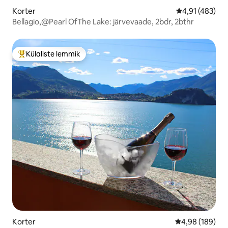
Korter
Keskmine hinn
4,91 (483)
Bellagio,@Pearl OfThe Lake: järvevaade, 2bdr, 2bthr
Külaliste lemmik
Külaliste suur lemmik
Korter
Keskmine hinna
4,98 (189)