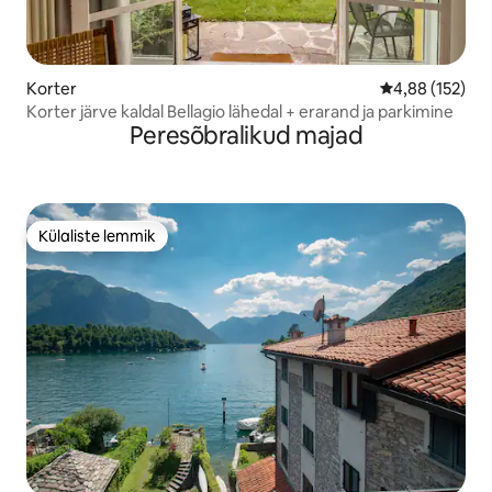
Korter
Keskmine hinn
4,88 (152)
Korter järve kaldal Bellagio lähedal + erarand ja parkimine
Peresõbralikud majad
Külaliste lemmik
Külaliste lemmik