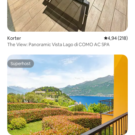
Korter
Keskmine hinn
4,94 (218)
The View: Panoramic Vista Lago di COMO AC SPA
Superhost
Superhost