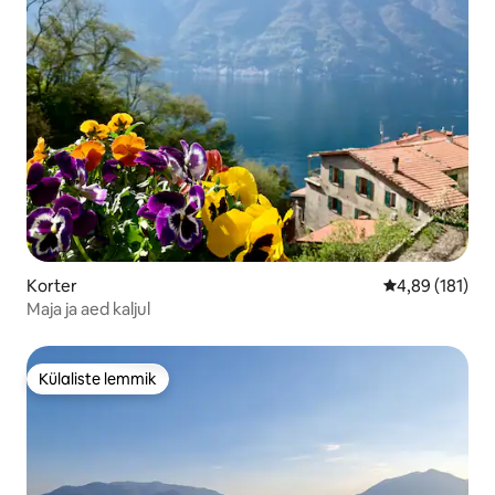
Korter
Keskmine hinn
4,89 (181)
Maja ja aed kaljul
Külaliste lemmik
Külaliste lemmik