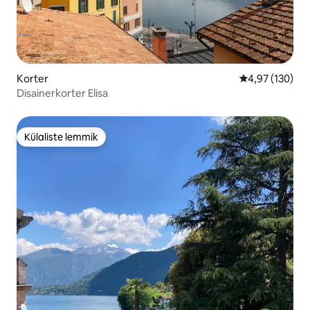
Korter
Keskmine hinn
4,97 (130)
Disainerkorter Elisa
Külaliste lemmik
Külaliste lemmik