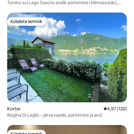
Tonino sul Lago (tasuta avalik parkimine+kliimaseade),
Varenna
Külaliste lemmik
Külaliste lemmik
Korter
Keskmine hinn
4,97 (120)
Regina Di Laglio – järvevaade, parkimine ja aed
Külaliste lemmik