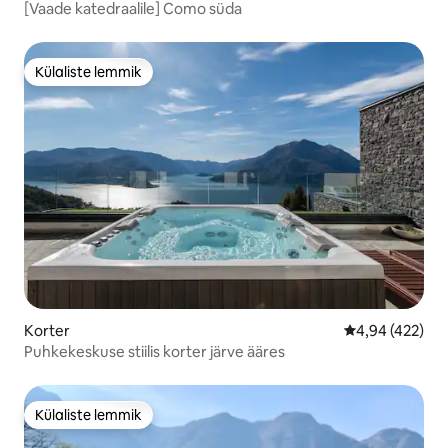
[Vaade katedraalile] Como süda
Külaliste lemmik
Külaliste lemmik
Korter
Keskmine hinna
4,94 (422)
Puhkekeskuse stiilis korter järve ääres
Külaliste lemmik
Külaliste lemmik