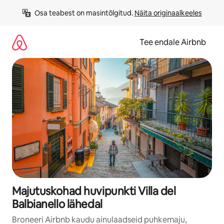
Liigu
Osa teabest on masintõlgitud. 
Näita originaalkeeles
sisu
juurde
Tee endale Airbnb
Majutuskohad huvipunkti Villa del
Balbianello lähedal
Broneeri Airbnb kaudu ainulaadseid puhkemaju,