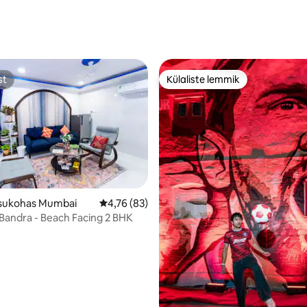
st
Külaliste lemmik
st
Külaliste lemmik
asukohas Mumbai
Keskmine hinnang 4,76/5, 83 hinnangut
4,76 (83)
5/5, 6 hinnangut
andra - Beach Facing 2 BHK