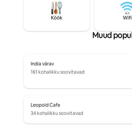
Powai järv
valvekuni. Naudi suurepärast asukohta
mälestusi 
linnas, mida täiendavad esmaklassilised
helitugevu
mugavused, mis panevad sind tundma
Köök
Wifi
sosistad 
end täiesti koduselt.
Muud popula
India värav
161 kohalikku soovitavad
Leopold Cafe
34 kohalikku soovitavad