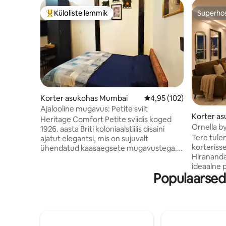
Külaliste lemmik
Superho
Külaliste suur lemmik
Superho
Korter asukohas Mumbai
Keskmine hinnang 4,95/
4,95 (102)
Ajalooline mugavus: Petite sviit
Korter a
Heritage Comfort Petite sviidis koged
Ornella by
1926. aasta Briti koloniaalstiilis disaini
juhtivtööt
Tere tule
ajatut elegantsi, mis on sujuvalt
korteriss
ühendatud kaasaegsete mugavustega.
Hirananda
Heritage Comfort on 5-tärniline
ideaalne 
lemmikhotell Lõuna-Mumbai südames,
Populaarsed
tööreiside
mis sobib ideaalselt lühiajaliseks
kaheinime
peatumiseks. Oleme sinu mugavuse
kuni 10 kü
huvides läbi mõelnud iga detaili alates
tsentralis
sujuvast iseseisvast
WiFi-ühend
sisseregistreerimisest ja läbimõeldult
kööki. Läh
sisustatud sviidist kuni ööpäevaringse