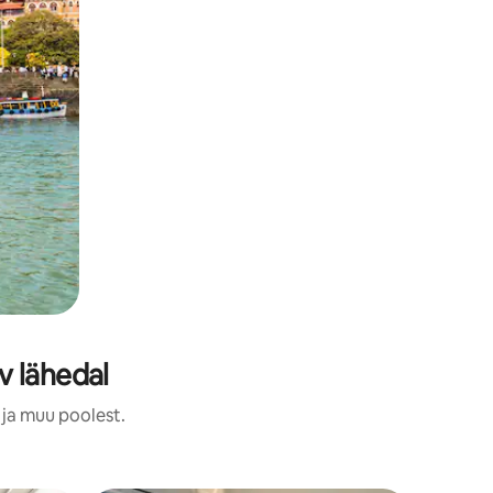
v lähedal
 ja muu poolest.