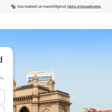
Osa teabest on masintõlgitud. 
Näita originaalkeeles
i
u,
ahvidega või puuduta või tõmba mööda ekraani.