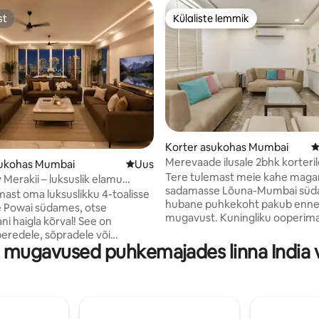
st
Külaliste lemmik
st
Külaliste lemmik
5, 102 hinnangut
Korter asukohas Mumbai
K
Merevaade ilusale 2bhk korteri
sukohas Mumbai
Uus majutuskoht
Uus
Bebas.
Tere tulemast meie kahe mag
 Merakii – luksuslik elamu
sadamasse Lõuna-Mumbai süd
ajatele.
mast oma luksuslikku 4-toalisse
hubane puhkekoht pakub enn
e Powai südames, otse
mugavust. Kuningliku ooperima
ni haigla kõrval! See on
Chowpatty ranna ja Babulnathi 
peredele, sõpradele või
lähedal asuv majutuskoht sobib 
 mugavused puhkemajades linna India v
ks, sest seal on 4 laia
linna vaatamisväärsustega tut
sevoodit, 1 narivoodi ja ruumi
Meditsiinituristide jaoks oleme 
lalisele. Naudi nelja vannituba,
parimatele haiglatele nagu Reli
eeritud kliimaseadet, kiiret
Saifee, Breach Candy ja Jaslok
ust ja täielikult varustatud
kodu soojust väljaspool kodu, k
edal kohvikud, restoranid ja