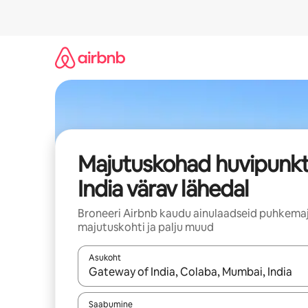
Liigu
sisu
juurde
Majutuskohad huvipunkt
India värav lähedal
Broneeri Airbnb kaudu ainulaadseid puhkemaj
majutuskohti ja palju muud
Asukoht
Kui tulemused on kuvatud, liigu ekraanil noolekl
Saabumine