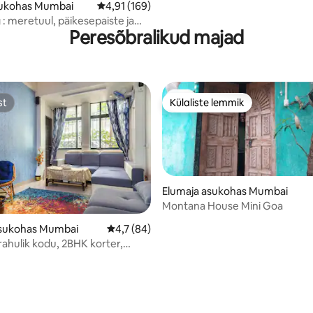
sukohas Mumbai
Keskmine hinnang 4,91/5, 169 hinnangut
4,91 (169)
 : meretuul, päikesepaiste ja
Peresõbralikud majad
st
Külaliste lemmik
st
Külaliste lemmik
Elumaja asukohas Mumbai
Montana House Mini Goa
asukohas Mumbai
Keskmine hinnang 4,7/5, 84 hinnangut
4,7 (84)
rahulik kodu, 2BHK korter,
/5, 92 hinnangut