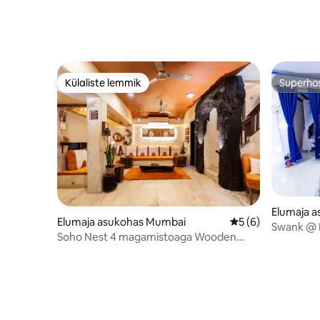
Külaliste lemmik
Superho
Külaliste lemmik
Superho
Elumaja 
Elumaja asukohas Mumbai
Keskmine hinnang 
5 (6)
Swank @ B
Soho Nest 4 magamistoaga Wooden
Spacez Villa