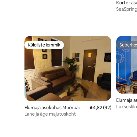
Korter a
SeaSpring
rohelus
Külaliste lemmik
Superho
Külaliste lemmik
Superho
Elumaja 
Luksuslik 
Elumaja asukohas Mumbai
Keskmine hinnang 4,82
4,82 (92)
Mumbai
Lahe ja äge majutuskoht