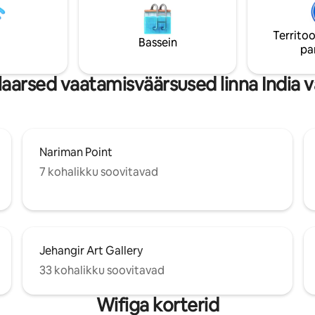
detail on mõeldud meeldejääva
. Peatu, lõõgastu ja loo
peatumiseks. Sukeldu Lõuna-Mumbai
– lihtsalt hoia pärast kella 22
rikkalikku kultuuri.
Territoo
s madal, välja arvatud juhul, kui
Bassein
pa
komplimente korteri kohta!
arsed vaatamisväärsused linna India v
Nariman Point
7 kohalikku soovitavad
Jehangir Art Gallery
33 kohalikku soovitavad
Wifiga korterid