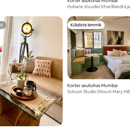
Korter asukohas Mumbai
Hubane stuudio| Khar|Bandra ja
kohvikutesse|Ostlemine|
st
Külaliste lemmik
st
Külaliste lemmik
8/5, 18 hinnangut
Korter asukohas Mumbai
Sukoon Studio (Mount Mary Hill
Bandra)