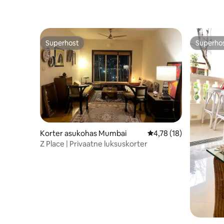
Superhost
Superho
Superhost
Superho
Korter asukohas Mumbai
Keskmine hinnang 4,7
4,78 (18)
Z Place | Privaatne luksuskorter