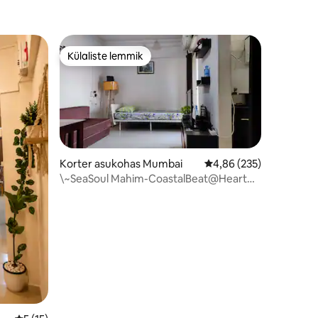
Külaliste lemmik
Külaliste lemmik
Korter asukohas Mumbai
Keskmine hinnang 4,86
4,86 (235)
\~SeaSoul Mahim-CoastalBeat@Heart
OF Mumbai~/