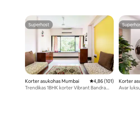
Superhost
Superho
Superhost
Superho
Korter asukohas Mumbai
Keskmine hinnang 4,86/
4,86 (101)
Korter a
Trendikas 1BHK korter Vibrant Bandra
Avar luks
Westis
korter (hi
lähedal)