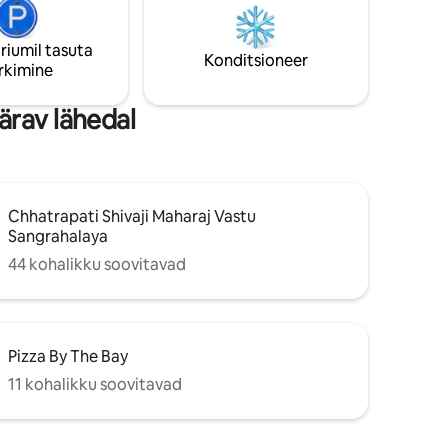
ks
pikaajaliseks peatumiseks, peatumiseks,
tööreisiks, üksikreisijatele, turistidele ja
riumil tasuta
neile, kes otsivad Luxe 'i vaba aega🌟
Konditsioneer
rkimine
ärav lähedal
Chhatrapati Shivaji Maharaj Vastu
Sangrahalaya
44 kohalikku soovitavad
Pizza By The Bay
11 kohalikku soovitavad