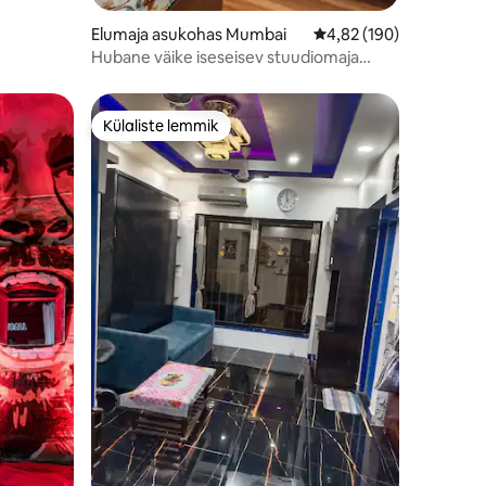
Elumaja asukohas Mumbai
Keskmine hinnang 4,82
4,82 (190)
Hubane väike iseseisev stuudiomaja
Chawlis
Külaliste lemmik
Külaliste lemmik