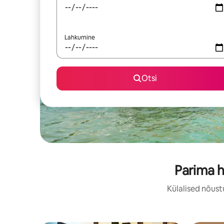
Lahkumine
Otsi
Parima h
Külalised nõust