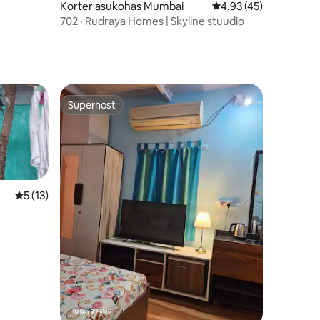
Korter asukohas Mumbai
Keskmine hinnang 4,9
4,93 (45)
702 · Rudraya Homes | Skyline stuudio
Superhost
Superhost
Keskmine hinnang 5/5, 13 hinnangut
5 (13)