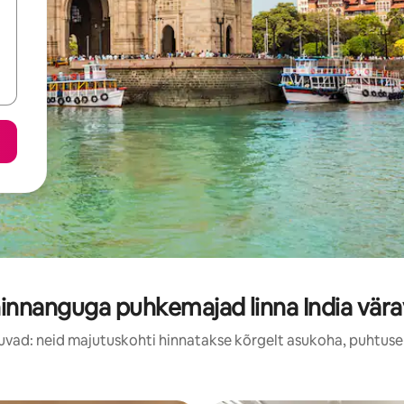
innanguga puhkemajad linna India vära
uvad: neid majutuskohti hinnatakse kõrgelt asukoha, puhtuse