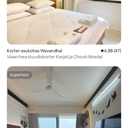
Korter asukohas Wavandhal
Keskmine hin
4,98 (47)
Viaani hea stuudiokorter Karjati ja Chouki lähedal
Superhost
Superhost