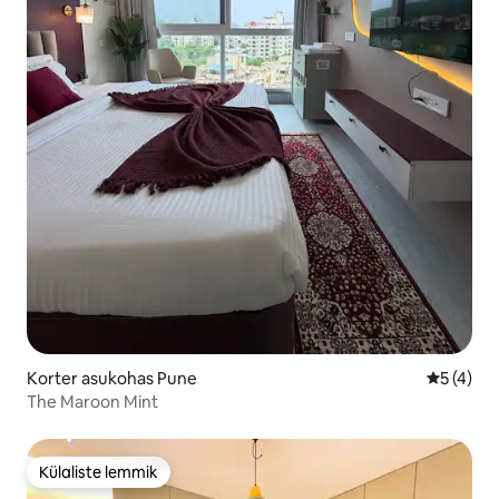
Korter asukohas Pune
Keskmine
5 (4)
The Maroon Mint
Külaliste lemmik
Külaliste lemmik