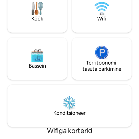
puhkus – peatu vä
valmistada maitsvaid toite (*lisatasu
naudi tõelist rahu 
eest). See on lemmikloomasõbralik
pakume kiiret wifi
(*lisatasu). BRONEERI, et lõõgastuda
Köök
Wifi
pikemaks peatumi
rahulikus ja rahulikus õhkkonnas,
kohtumiseks või kõigi aegade parima osa
majutamiseks!
Territooriumil
Bassein
tasuta parkimine
Konditsioneer
Wifiga korterid