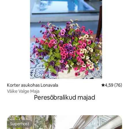
Korter asukohas Lonavala
Keskmine hinn
4,59 (76)
Väike Valge Maja
Peresõbralikud majad
Superhost
Superhost