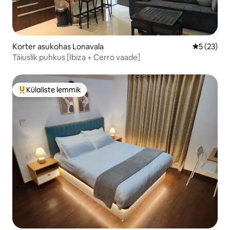
Korter asukohas Lonavala
Keskmine 
5 (23)
Täiuslik puhkus [Ibiza + Cerro vaade]
Külaliste lemmik
Külaliste suur lemmik