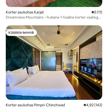
Korter asukohas Karjat
Keskmine 
5 (11)
Dreamview Mountains – hubane 1-toaline korter vaatega
päikesetõusule
Külaliste lemmik
Külaliste lemmik
Korter asukohas Pimpri-Chinchwad
Keskmine hinn
4,92 (142)