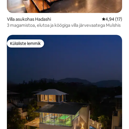
Villa asukohas Hadashi
Keskmine hin
4,94 (17)
3 magamistoa, elutoa ja köögiga villa järvevaatega Mulshis
Külaliste lemmik
Külaliste lemmik