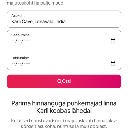
majutuskohti ja palju muud
Asukoht
Kui tulemused on kuvatud, liigu ekraanil nooleklahvidega või 
Saabumine
Lahkumine
Otsi
Parima hinnanguga puhkemajad linna
Karli koobas lähedal
Külalised nõustuvad: neid majutuskohti hinnatakse
kõrgelt asukoha, puhtuse ja muu poolest.