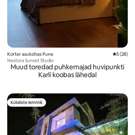
Korter asukohas Pune
Keskmine h
5 (28)
Nestora Sunset Studio
Muud toredad puhkemajad huvipunkti
Karli koobas lähedal
Külaliste lemmik
Külaliste lemmik