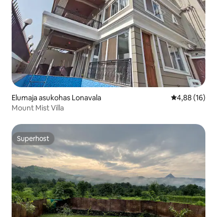
Elumaja asukohas Lonavala
Keskmine hin
4,88 (16)
Mount Mist Villa
Superhost
Superhost