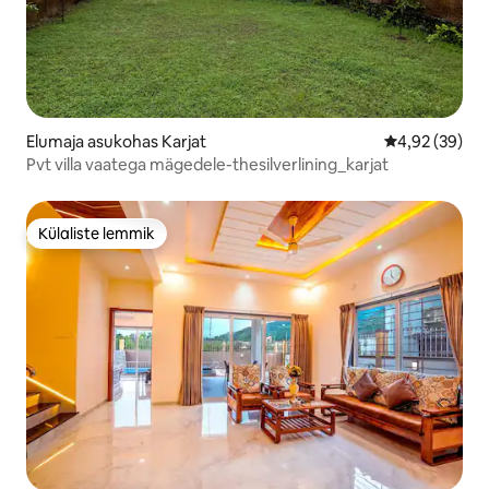
Elumaja asukohas Karjat
Keskmine hinn
4,92 (39)
Pvt villa vaatega mägedele-thesilverlining_karjat
Külaliste lemmik
Külaliste lemmik