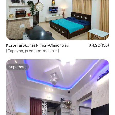
Korter asukohas Pimpri-Chinchwad
Keskmine hinn
4,92 (150)
| Tapovan, premium-majutus |
Superhost
Superhost