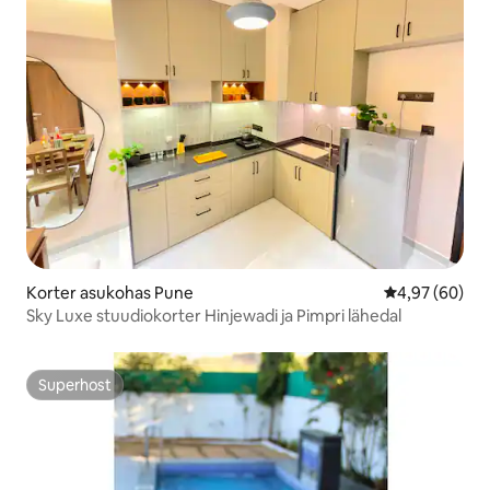
Korter asukohas Pune
Keskmine hinn
4,97 (60)
Sky Luxe stuudiokorter Hinjewadi ja Pimpri lähedal
Superhost
Superhost