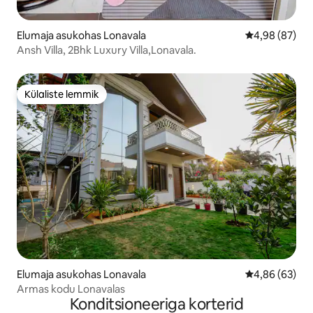
Elumaja asukohas Lonavala
Keskmine hinn
4,98 (87)
Ansh Villa, 2Bhk Luxury Villa,Lonavala.
Külaliste lemmik
Külaliste lemmik
Elumaja asukohas Lonavala
Keskmine hinn
4,86 (63)
Armas kodu Lonavalas
Konditsioneeriga korterid