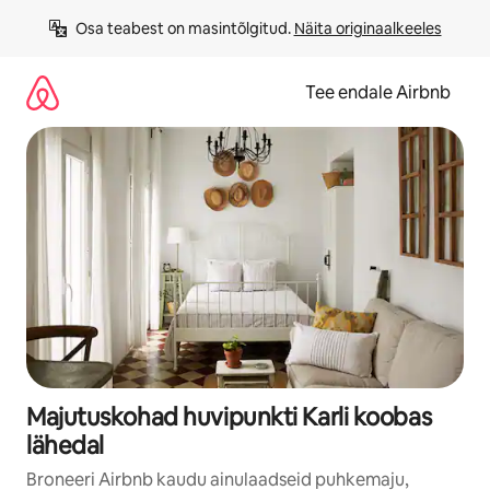
Liigu
Osa teabest on masintõlgitud. 
Näita originaalkeeles
sisu
juurde
Tee endale Airbnb
Majutuskohad huvipunkti Karli koobas
lähedal
Broneeri Airbnb kaudu ainulaadseid puhkemaju,