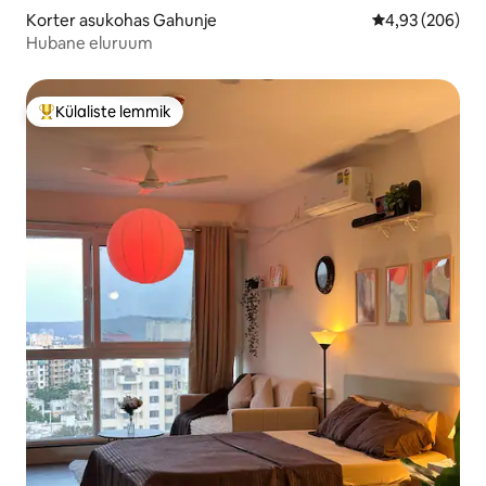
Korter asukohas Gahunje
Keskmine hinna
4,93 (206)
Hubane eluruum
Külaliste lemmik
Külaliste suur lemmik