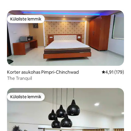
Külaliste lemmik
Külaliste lemmik
Korter asukohas Pimpri-Chinchwad
Keskmine hinn
4,91 (179)
The Tranquil
Külaliste lemmik
Külaliste lemmik