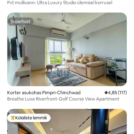
Pvt mullivann: Ultra Luxury Studio ülemisel korrusel
Superhost
Superhost
Korter asukohas Pimpri-Chinchwad
Keskmine hinn
4,85 (117)
Breathe Luxe Riverfront-Golf Course View Apartment
Külaliste lemmik
Külaliste suur lemmik