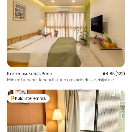
Korter asukohas Pune
Keskmine hinn
4,85 (122)
Minka: hubane Japandi stuudio paaridele ja reisijatele
Külaliste lemmik
Külaliste suur lemmik