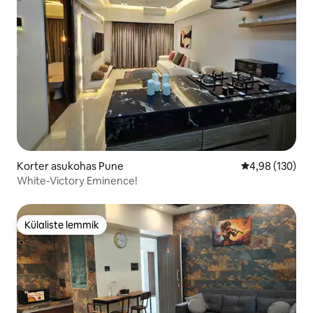
Korter asukohas Pune
Keskmine hinn
4,98 (130)
White-Victory Eminence!
Külaliste lemmik
Külaliste lemmik