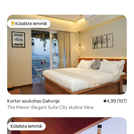
Külaliste lemmik
Külaliste suur lemmik
Korter asukohas Gahunje
Keskmine hinna
4,99 (107)
The Manor-Elegant Suite City skyline View
Külaliste lemmik
Külaliste lemmik