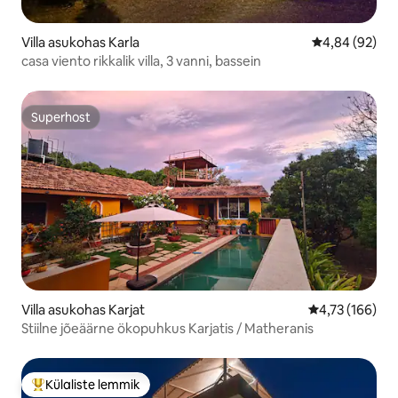
Villa asukohas Karla
Keskmine hinn
4,84 (92)
casa viento rikkalik villa, 3 vanni, bassein
Superhost
Superhost
Villa asukohas Karjat
Keskmine hinn
4,73 (166)
Stiilne jõeäärne ökopuhkus Karjatis / Matheranis
Külaliste lemmik
Külaliste suur lemmik