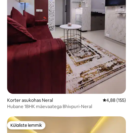
Korter asukohas Neral
Keskmine hinn
4,88 (155)
Hubane 1BHK mäevaatega Bhivpuri-Neral
Külaliste lemmik
Külaliste lemmik