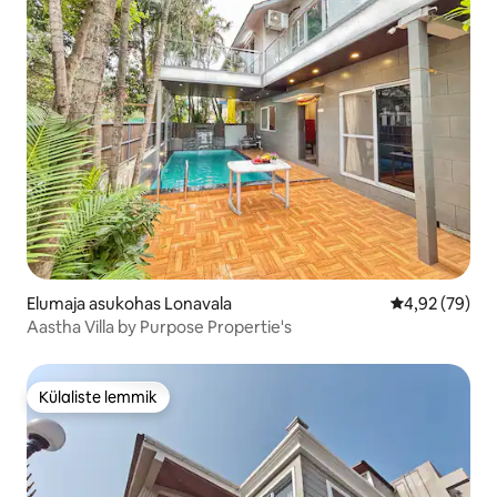
Elumaja asukohas Lonavala
Keskmine hinn
4,92 (79)
Aastha Villa by Purpose Propertie's
Külaliste lemmik
Külaliste lemmik