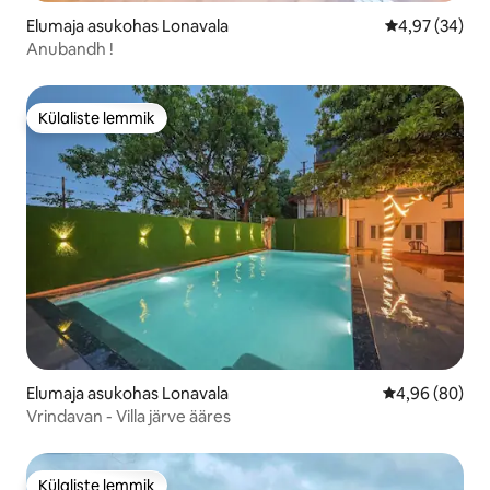
Elumaja asukohas Lonavala
Keskmine hinn
4,97 (34)
Anubandh !
Külaliste lemmik
Külaliste lemmik
Elumaja asukohas Lonavala
Keskmine hinn
4,96 (80)
Vrindavan - Villa järve ääres
Külaliste lemmik