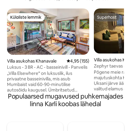
Külaliste lemmik
Superhost
Külaliste lemmik
Superhost
Villa asukohas Ka
Villa asukohas Khanavale
Keskmine hinnang 4,95/5, 155 h
4,95 (155)
Zephyr taevas - vi
Luksus - 3 BR - AC - basseinivill - Panvelis
Põgene meie rahul
„Villa Elsewhere“ on luksuslik, ilus
majutuskohta Kams
privaatne basseinivilla, mis asub
Uksani järve ääres
Mumbaist vaid 60-90-minutilise
valitud elamus ee
autosõidu kaugusel. Ümbritsetud
saginast, kus on v
Populaarsed mugavused puhkemajades
lopsakate roheliste vaadetega
abikaasa valmistat
põldudele, mägedele ja looduse helidele.
linna Karli koobas lähedal
Võid broneerida ai
Villas on 3 kliimaseadmega
ausalt öeldes või
magamistuba, suur kliimaseade elutuba,
broneering sul tõe
mis avaneb privaatseks basseiniks, ja
kõike nautida ja l
suur terrass koos baariga. Köök on
rahuliku järve ääre
täielikult varustatud, kus kokk saab