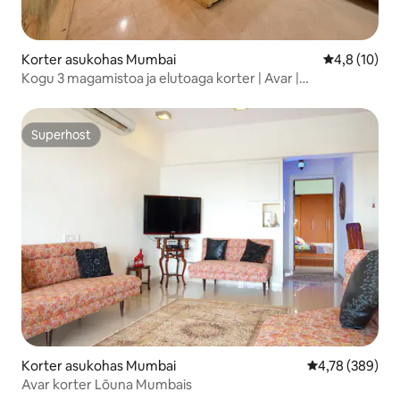
Korter asukohas Mumbai
Keskmine hi
4,8 (10)
Kogu 3 magamistoa ja elutoaga korter | Avar |
Siddhivinayaki metroojaam
Superhost
Superhost
Korter asukohas Mumbai
Keskmine hinna
4,78 (389)
Avar korter Lõuna Mumbais