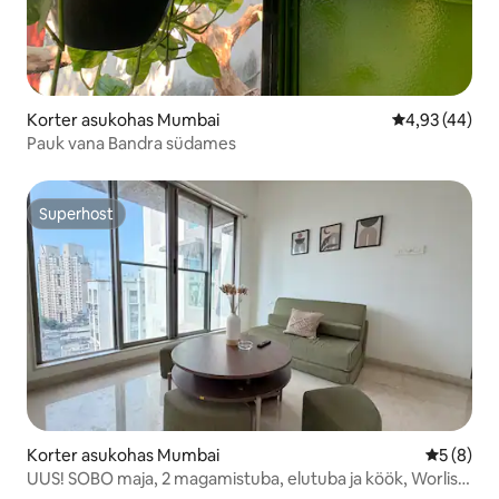
Korter asukohas Mumbai
Keskmine hin
4,93 (44)
Pauk vana Bandra südames
Superhost
Superhost
Korter asukohas Mumbai
Keskmine
5 (8)
UUS! SOBO maja, 2 magamistuba, elutuba ja köök, Worlis /