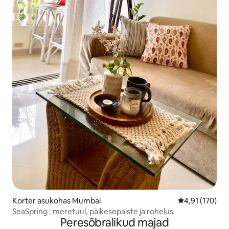
Korter asukohas Mumbai
Keskmine hinn
4,91 (170)
SeaSpring : meretuul, päikesepaiste ja rohelus
Peresõbralikud majad