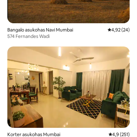
Bangalo asukohas Navi Mumbai
Keskmine hinn
4,92 (24)
574 Fernandes Wadi
Korter asukohas Mumbai
Keskmine hin
4,9 (251)