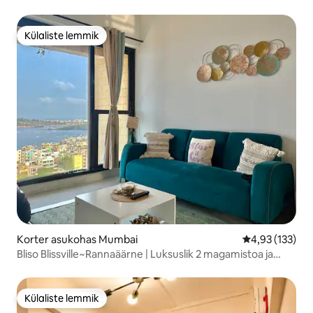
Bandra
Külaliste lemmik
Külaliste lemmik
Korter asukohas Mumbai
Keskmine hinn
4,93 (133)
Bliso Blissville~Rannaäärne | Luksuslik 2 magamistoa ja
elutoaga korter | Vaade merele
Külaliste lemmik
Külaliste lemmik