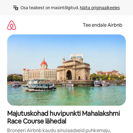
Liigu
Osa teabest on masintõlgitud. 
Näita originaalkeeles
sisu
juurde
Tee endale Airbnb
Majutuskohad huvipunkti Mahalakshmi
Race Course lähedal
Broneeri Airbnb kaudu ainulaadseid puhkemaju,