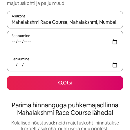
majutuskohti ja palju muud
Asukoht
Kui tulemused on kuvatud, liigu ekraanil nooleklahvidega või 
Saabumine
Lahkumine
Otsi
Parima hinnanguga puhkemajad linna
Mahalakshmi Race Course lähedal
Külalised nõustuvad: neid majutuskohti hinnatakse
kõrgelt asukoha, puhtuse ja muu poolest.