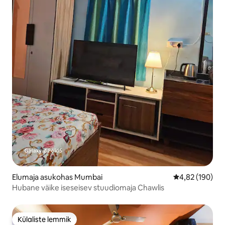
Elumaja asukohas Mumbai
Keskmine hinn
4,82 (190)
Hubane väike iseseisev stuudiomaja Chawlis
Külaliste lemmik
Külaliste lemmik