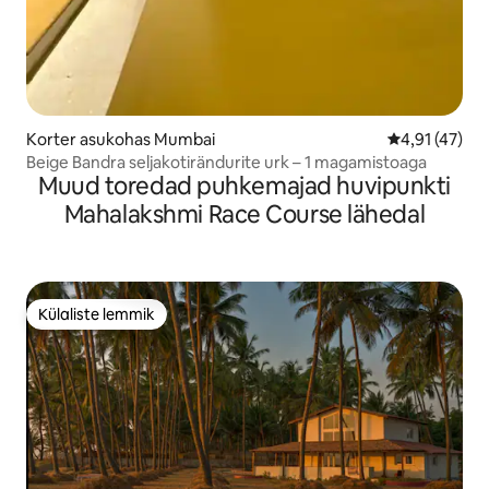
Korter asukohas Mumbai
Keskmine hin
4,91 (47)
Beige Bandra seljakotirändurite urk – 1 magamistoaga
Muud toredad puhkemajad huvipunkti
Mahalakshmi Race Course lähedal
Külaliste lemmik
Külaliste lemmik