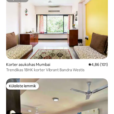
Superhost
Korter asukohas Mumbai
Keskmine hinn
4,86 (101)
Trendikas 1BHK korter Vibrant Bandra Westis
Külaliste lemmik
Külaliste lemmik