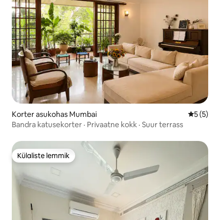
Korter asukohas Mumbai
Keskmine
5 (5)
Bandra katusekorter · Privaatne kokk · Suur terrass
Külaliste lemmik
Külaliste lemmik