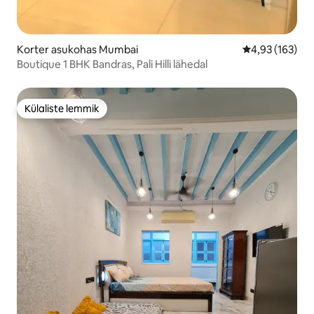
Korter asukohas Mumbai
Keskmine hinn
4,93 (163)
Boutique 1 BHK Bandras, Pali Hilli lähedal
Külaliste lemmik
Külaliste lemmik