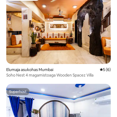
Elumaja asukohas Mumbai
Keskmine
5 (6)
Soho Nest 4 magamistoaga Wooden Spacez Villa
Superhost
Superhost