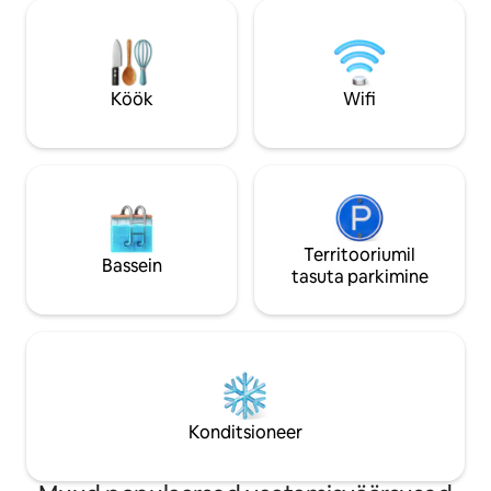
üks suur magamist
sisseregistreerimisest ja läbimõeldult
läbimõeldult sisu
sisustatud sviidist kuni ööpäevaringse
elamiseks. Kaks te
valvekuni. Naudi suurepärast asukohta
koristavad, teevad
linnas, mida täiendavad esmaklassilised
pesevad pesu. Lig
mugavused, mis panevad sind tundma
Köök
Wifi
minutit kõigist M
end täiesti koduselt.
vaatamisväärsuste
Territooriumil
Bassein
tasuta parkimine
Konditsioneer