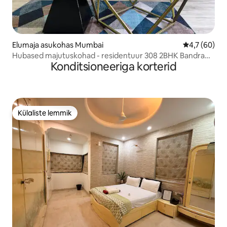
Elumaja asukohas Mumbai
Keskmine hi
4,7 (60)
Hubased majutuskohad - residentuur 308 2BHK Bandra
Konditsioneeriga korterid
West
Külaliste lemmik
Külaliste lemmik