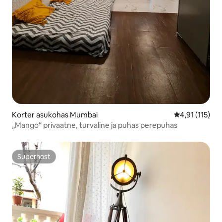
Korter asukohas Mumbai
Keskmine hinn
4,91 (115)
„Mango“ privaatne, turvaline ja puhas perepuhas
Superhost
Superhost