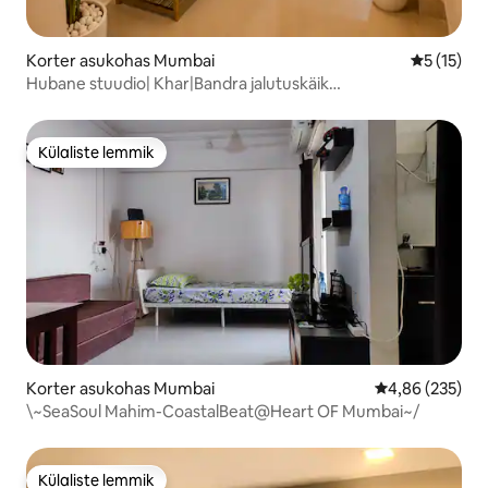
Korter asukohas Mumbai
Keskmine 
5 (15)
Hubane stuudio| Khar|Bandra jalutuskäik
kohvikutesse|Ostlemine|
Külaliste lemmik
Külaliste lemmik
Korter asukohas Mumbai
Keskmine hinna
4,86 (235)
\~SeaSoul Mahim-CoastalBeat@Heart OF Mumbai~/
Külaliste lemmik