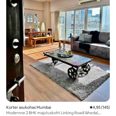
Korter asukohas Mumbai
Keskmine hinn
4,95 (145)
Modernne 2 BHK majutuskoht Linking Roadi lähedal,