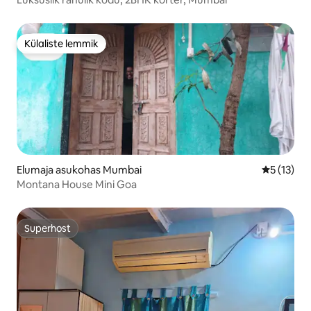
Külaliste lemmik
Külaliste lemmik
Elumaja asukohas Mumbai
Keskmine 
5 (13)
Montana House Mini Goa
Superhost
Superhost