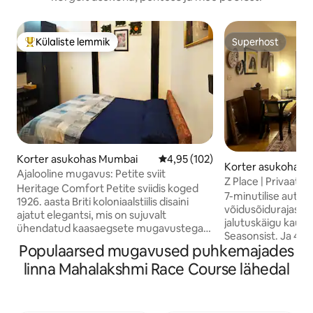
Külaliste lemmik
Superhost
Külaliste suur lemmik
Superhost
Korter asukohas Mumbai
Keskmine hinnang 4,95/5, 102 h
4,95 (102)
Korter asukohas 
Ajalooline mugavus: Petite sviit
Z Place | Privaatn
Heritage Comfort Petite sviidis koged
7-minutilise autos
1926. aasta Briti koloniaalstiilis disaini
võidusõidurajast. 5
ajatut elegantsi, mis on sujuvalt
jalutuskäigu kaug
ühendatud kaasaegsete mugavustega.
Seasonsist. Ja 4-mi
Heritage Comfort on 5-tärniline
Populaarsed mugavused puhkemajades
Regisesse, Phoenix 
lemmikhotell Lõuna-Mumbai südames,
INOXi kinodesse, T
linna Mahalakshmi Race Course lähedal
mis sobib ideaalselt lühiajaliseks
Bayroute'i ja kõigi
peatumiseks. Oleme sinu mugavuse
söögikohtade juur
huvides läbi mõelnud iga detaili alates
kahe magamistoaga 
sujuvast iseseisvast