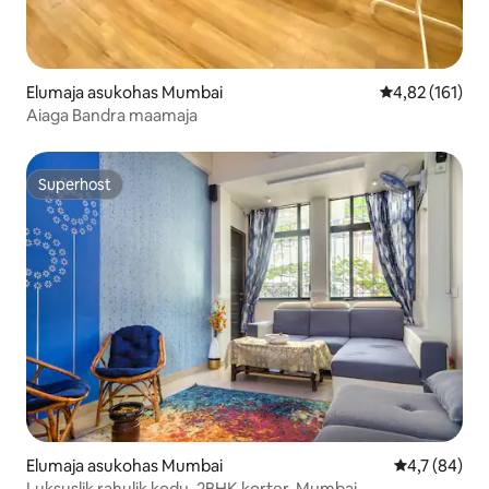
Elumaja asukohas Mumbai
Keskmine hinn
4,82 (161)
Aiaga Bandra maamaja
Superhost
Superhost
Elumaja asukohas Mumbai
Keskmine hi
4,7 (84)
Luksuslik rahulik kodu, 2BHK korter, Mumbai