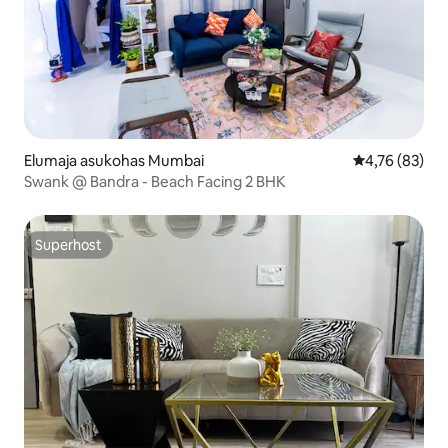
Elumaja asukohas Mumbai
Keskmine hin
4,76 (83)
Swank @ Bandra - Beach Facing 2 BHK
Superhost
Superhost