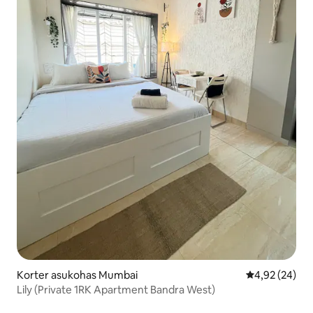
Korter asukohas Mumbai
Keskmine hinn
4,92 (24)
Lily (Private 1RK Apartment Bandra West)