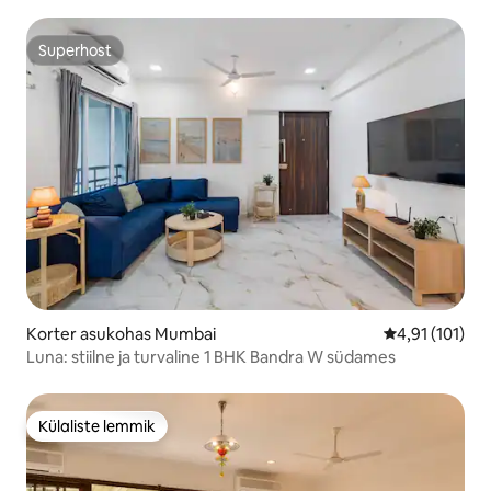
Superhost
Superhost
Korter asukohas Mumbai
Keskmine hinn
4,91 (101)
Luna: stiilne ja turvaline 1 BHK Bandra W südames
Külaliste lemmik
Külaliste lemmik