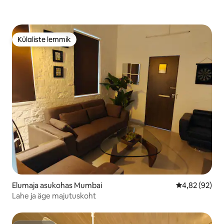
Külaliste lemmik
Külaliste lemmik
Elumaja asukohas Mumbai
Keskmine hinn
4,82 (92)
Lahe ja äge majutuskoht