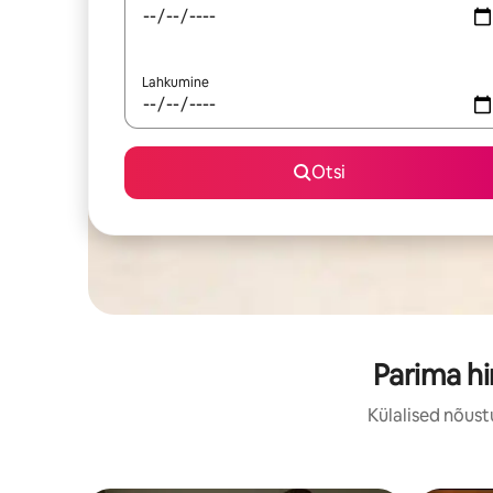
Lahkumine
Otsi
Parima h
Külalised nõust