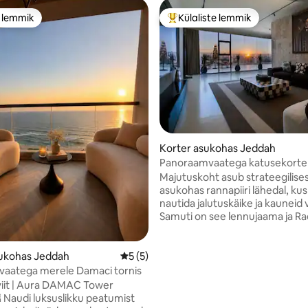
e lemmik
Külaliste lemmik
e lemmik
Külaliste suur lemmik
Korter asukohas Jeddah
Panoraamvaatega katusekorter
päikeseloojangule | 2 magamis
Majutuskoht asub strateegilise
asukohas rannapiiri lähedal, ku
nautida jalutuskäike ja kauneid 
Samuti on see lennujaama ja Rad
kaubanduskeskuse lähedal, lisa
lähedal kõik teenused, nagu res
kohvikud ja turud. Naudi mugavat
sukohas Jeddah
Keskmine hinnang 5/5, 5 hinnangut
5 (5)
peatumist elegantses Roofi
t vaatega merele Damaci tornis
/5, 15 hinnangut
majutuskohas, kus on kaks
viit | Aura DAMAC Tower
magamistuba, väliruum, avar el
ist
täielikult varustatud köök ning 