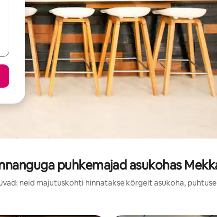
innanguga puhkemajad asukohas Mekka
uvad: neid majutuskohti hinnatakse kõrgelt asukoha, puhtuse