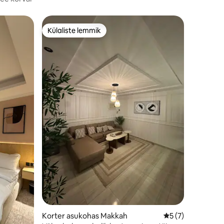
Külaliste lemmik
Külaliste lemmik
Korter asukohas Makkah
Keskmine hinnang
5 (7)