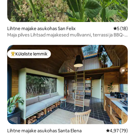
Lihtne majake asukohas San Felix
Keskmine 
5 (18)
Maja pilves Lihtsad majakesed mullivanni, terrassi ja BBQ-
ga
Külaliste lemmik
Külaliste suur lemmik
Lihtne majake asukohas Santa Elena
Keskmine hinn
4,97 (79)