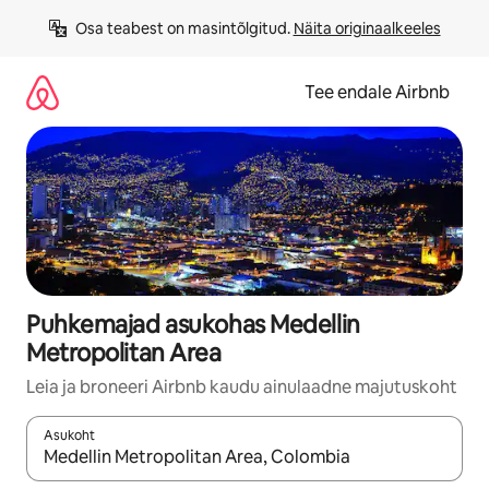
Liigu
Osa teabest on masintõlgitud. 
Näita originaalkeeles
sisu
juurde
Tee endale Airbnb
Puhkemajad asukohas Medellin
Metropolitan Area
Leia ja broneeri Airbnb kaudu ainulaadne majutuskoht
Asukoht
Kui tulemused on kuvatud, liigu ekraanil nooleklahvidega või 