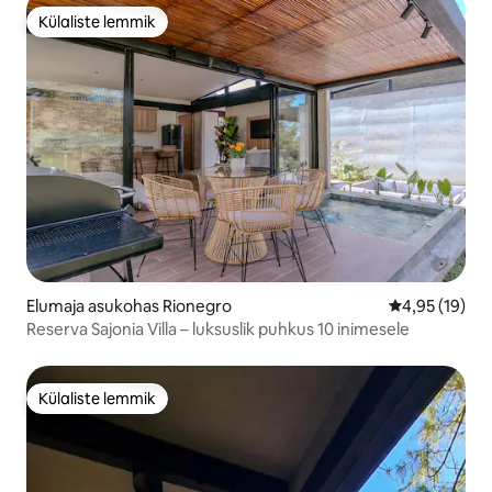
Külaliste lemmik
Külaliste lemmik
Elumaja asukohas Rionegro
Keskmine hin
4,95 (19)
Reserva Sajonia Villa – luksuslik puhkus 10 inimesele
Külaliste lemmik
Külaliste lemmik