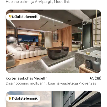
Hubane palkmaja Arví pargis, Medellínis
Külaliste lemmik
Külaliste suur lemmik
Korter asukohas Medellín
Keskmine h
5 (38)
Disainpööning mullivanni, baari ja vaadetega Provenzas
Külaliste lemmik
Külaliste suur lemmik