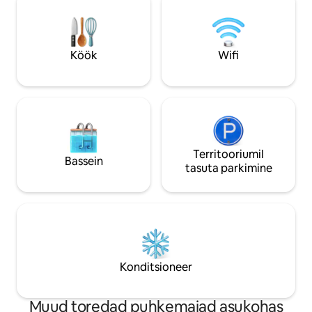
🕊️ - Paarid, kes otsivad intiimset
puhkepaika 💕 - Digitaalsed nomaadid
kiire wifiga 💻 - Fotograafia- ja
rahuarmastajad 📸 - Puhkus eriti suures
Köök
Wifi
voodis 🛏️ - Ja täieliku privaatsuse
nautimine 🌿✨
Territooriumil
Bassein
tasuta parkimine
Konditsioneer
Muud toredad puhkemajad asukohas