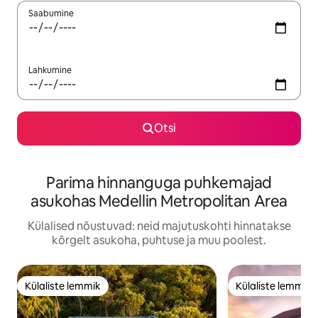
Saabumine
Lahkumine
Otsi
Parima hinnanguga puhkemajad
asukohas Medellin Metropolitan Area
Külalised nõustuvad: neid majutuskohti hinnatakse
kõrgelt asukoha, puhtuse ja muu poolest.
Külaliste lemmik
Külaliste lemmik
Külaliste lemmik
Külaliste lemmik