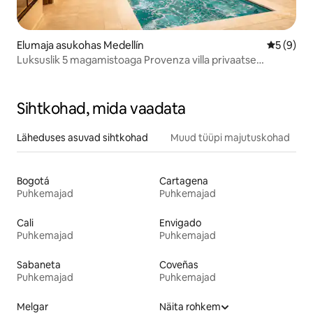
Elumaja asukohas Medellín
Keskmine
5 (9)
Luksuslik 5 magamistoaga Provenza villa privaatse
basseiniga ja konditsioneeriga
Sihtkohad, mida vaadata
Läheduses asuvad sihtkohad
Muud tüüpi majutuskohad
Bogotá
Cartagena
Puhkemajad
Puhkemajad
Cali
Envigado
Puhkemajad
Puhkemajad
Sabaneta
Coveñas
Puhkemajad
Puhkemajad
Melgar
Näita rohkem