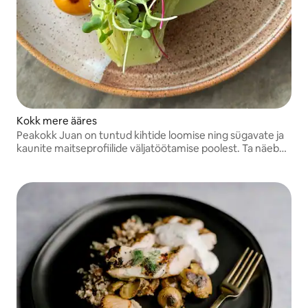
Kokk mere ääres
Peakokk Juan on tuntud kihtide loomise ning sügavate ja
kaunite maitseprofiilide väljatöötamise poolest. Ta näeb
toitu kui noote kaunis kompositsioonis. Nagu ta loob
sümfooniaid, noot noodi haaval