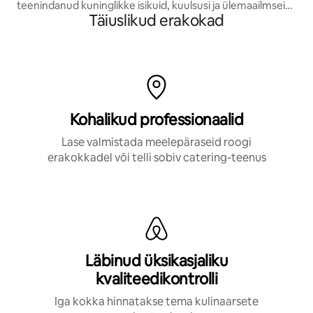
teenindanud kuninglikke isikuid, kuulsusi ja ülemaailmseid
Täiuslikud erakokad
üritusi.
Kohalikud professionaalid
Lase valmistada meelepäraseid roogi
erakokkadel või telli sobiv catering-teenus
Läbinud üksikasjaliku
kvaliteedikontrolli
Iga kokka hinnatakse tema kulinaarsete