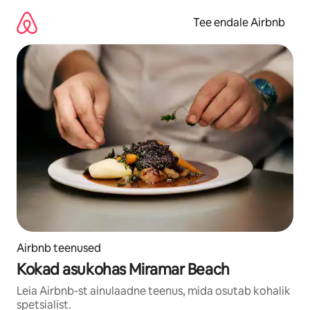
Liigu
sisu
Tee endale Airbnb
juurde
Airbnb teenused
Kokad asukohas Miramar Beach
Leia Airbnb-st ainulaadne teenus, mida osutab kohalik
spetsialist.