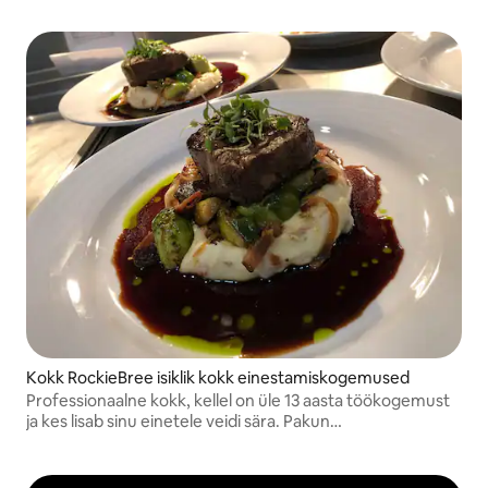
Kokk RockieBree isiklik kokk einestamiskogemused
Professionaalne kokk, kellel on üle 13 aasta töökogemust
ja kes lisab sinu einetele veidi sära. Pakun
hommikusööki/brantši, õhtusööki ja mikro-
pulmateenuseid! Ma ei jõua ära oodata, millal saan sind
teenindada!