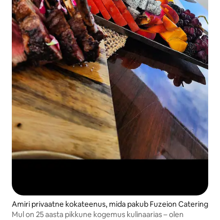
Amiri privaatne kokateenus, mida pakub Fuzeion Catering
Mul on 25 aasta pikkune kogemus kulinaarias – olen