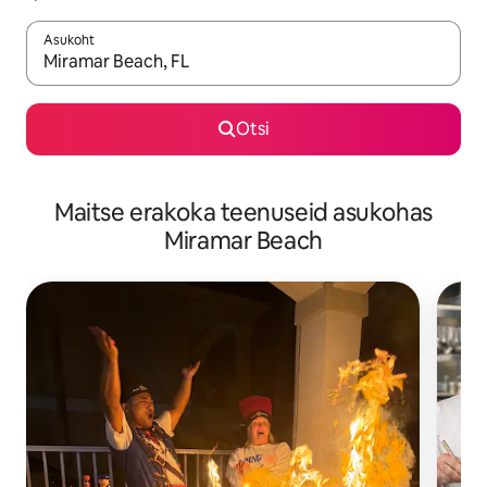
Asukoht
Kui tulemused on kuvatud, liigu ekraanil nooleklahvidega või 
Otsi
Maitse erakoka teenuseid asukohas
Miramar Beach