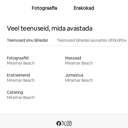
Fotograafia
Erakokad
Eratreen
Veel teenuseid, mida avastada
Teenused sinu lähedal
Teenused lähedal asuvates sihtkohta
Fotograafid
Massaaž
Miramar Beach
Miramar Beach
Eratreenerid
Jumestus
Miramar Beach
Miramar Beach
Catering
Miramar Beach