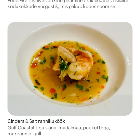
Food Fire + Knives on sinu peamine erakokkade ja isiklike
kodukokkade võrgustik, mis pakub kodus söömise
kogemust.
Cinders & Salt rannikuköök
Gulf Coastal, Louisiana, madalmaa, puuküttega,
mereannid, grill