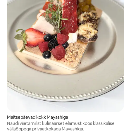
Maitsepäevad kokk Mayashiga
Naudi viietärnilist kulinaarset elamust koos klassikalise
väljaõppega privaatkokaga Mayashiga.