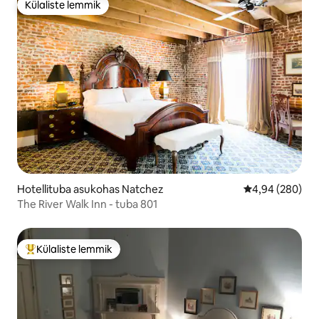
Külaliste lemmik
Külaliste lemmik
Hotellituba asukohas Natchez
Keskmine hinna
4,94 (280)
The River Walk Inn - tuba 801
Külaliste lemmik
Külaliste suur lemmik