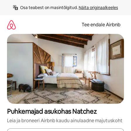
Liigu
Osa teabest on masintõlgitud. 
Näita originaalkeeles
sisu
juurde
Tee endale Airbnb
Puhkemajad asukohas Natchez
Leia ja broneeri Airbnb kaudu ainulaadne majutuskoht