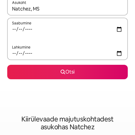
Asukoht
Kui tulemused on kuvatud, liigu ekraanil nooleklahvidega või 
Saabumine
Lahkumine
Otsi
Kiirülevaade majutuskohtadest
asukohas Natchez