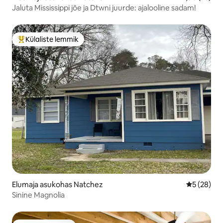
Jaluta Mississippi jõe ja Dtwni juurde: ajalooline sadam!
Külaliste lemmik
Külaliste suur lemmik
Elumaja asukohas Natchez
Keskmine h
5 (28)
Sinine Magnolia