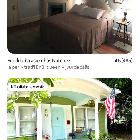
Eraldi tuba asukohas Natchez
Keskmine hi
5 (485)
la perl - trad'l BnB, queen + juurdepääs
kaheinimesevoodile
Külaliste lemmik
Külaliste lemmik