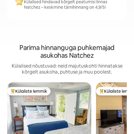
Külalised hindavad kõrgelt peatumisi linnas
Natchez – keskmine tärnihinnang on 4,9/5!
Parima hinnanguga puhkemajad
asukohas Natchez
Külalised nõustuvad: neid majutuskohti hinnatakse
kõrgelt asukoha, puhtuse ja muu poolest.
Külaliste lemmik
Külaliste lemm
Külaliste suur lemmik
Külaliste suur le