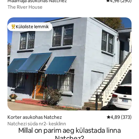
Maamaja asukohas Natchez
Keskmine hinna
4,96 (290)
The River House
Külaliste lemmik
Külaliste suur lemmik
Korter asukohas Natchez
Keskmine hinna
4,89 (373)
Natchezi süda nr2- kesklinn
Millal on parim aeg külastada linna
Natchez?