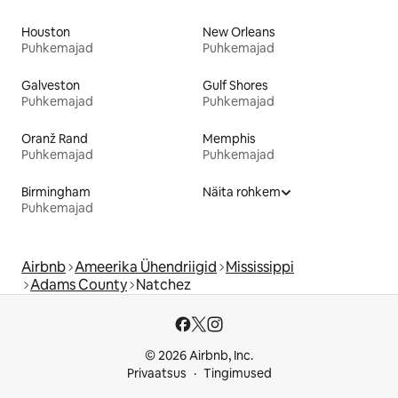
Houston
New Orleans
Puhkemajad
Puhkemajad
Galveston
Gulf Shores
Puhkemajad
Puhkemajad
Oranž Rand
Memphis
Puhkemajad
Puhkemajad
Birmingham
Näita rohkem
Puhkemajad
Airbnb
Ameerika Ühendriigid
Mississippi
Adams County
Natchez
© 2026 Airbnb, Inc.
Privaatsus
Tingimused