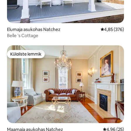
Elumaja asukohas Natchez
Keskmine hinna
4,85 (376)
Belle 's Cottage
Külaliste lemmik
Külaliste lemmik
Maamaja asukohas Natchez
Keskmine hinn
4,96 (25)