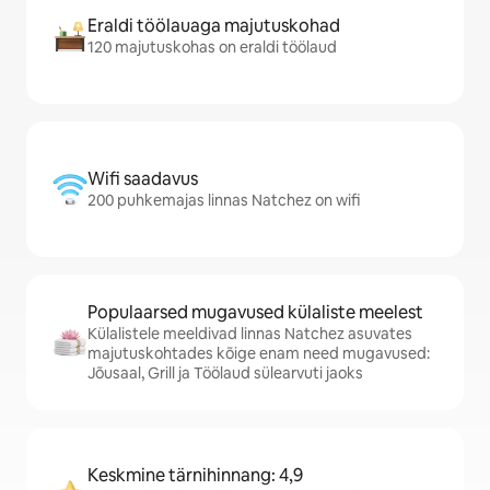
Eraldi töölauaga majutuskohad
120 majutuskohas on eraldi töölaud
Wifi saadavus
200 puhkemajas linnas Natchez on wifi
Populaarsed mugavused külaliste meelest
Külalistele meeldivad linnas Natchez asuvates
majutuskohtades kõige enam need mugavused:
Jõusaal, Grill ja Töölaud sülearvuti jaoks
Keskmine tärnihinnang: 4,9