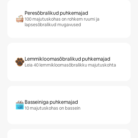
Peresõbralikud puhkemajad
100 majutuskohas on rohkem ruumi ja
lapsesõbralikud mugavused
Lemmikloomasõbralikud puhkemajad
Leia 40 lemmikloomasõbralikku majutuskohta
Basseiniga puhkemajad
10 majutuskohas on bassein