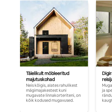
Täielikult möbleeritud
Digir
majutuskohad
reisi
Neis kõigis, alates rahulikest
Muga
mägimajakestest kuni
ja sp
mugavate linnakorteriteni, on
rändu
kõik kodused mugavused.
kaugt