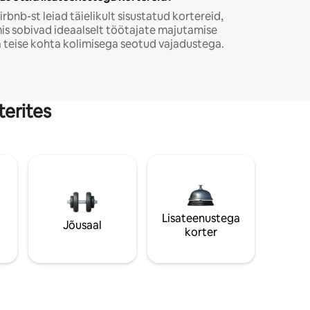
irbnb-st leiad täielikult sisustatud kortereid,
is sobivad ideaalselt töötajate majutamise
a teise kohta kolimisega seotud vajadustega.
terites
Lisateenustega
Jõusaal
korter