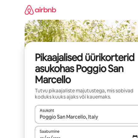
Liigu
sisu
juurde
Pikaajalised üürikorterid
asukohas Poggio San
Marcello
Tutvu pikaajaliste majutustega, mis sobivad
koduks kuuks ajaks või kauemaks.
Asukoht
Kui tulemused on kuvatud, liigu ekraanil noolekl
Saabumine