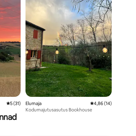
Keskmine hinnang 5/5, 31 hinnangut
5 (31)
Elumaja
Keskmine hinnang 4,8
4,86 (14)
Kodumajutusasutus Bookhouse
innad