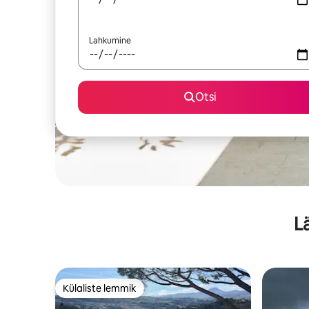
Lahkumine
Otsi
L
Külaliste lemmik
Külaliste lemmik