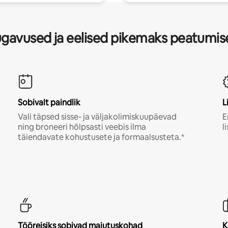
gavused ja eelised pikemaks peatumis
Sobivalt paindlik
L
Vali täpsed sisse- ja väljakolimiskuupäevad
E
ning broneeri hõlpsasti veebis ilma
l
täiendavate kohustusete ja formaalsusteta.*
Tööreisiks sobivad majutuskohad
K