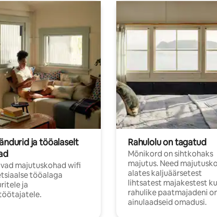
ändurid ja tööalaselt
Rahulolu on tagatud
jad
Mõnikord on sihtkohaks
majutus. Need majutusk
vad majutuskohad wifi
alates kaljuäärsetest
etsiaalse tööalaga
lihtsatest majakestest ku
ritele ja
rahulike paatmajadeni on
öötajatele.
ainulaadseid omadusi.