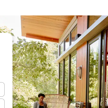
ahvidega või puuduta või tõmba mööda ekraani.