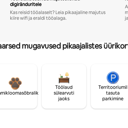
digiränduritele
A
Kas reisid tööalaselt? Leia pikaajaline majutus
m
kiire wifi ja eraldi tööalaga.
j
arsed mugavused pikaajalistes üürikor
Töölaud
Territooriumil
mikloomasõbralik
sülearvuti
tasuta
jaoks
parkimine