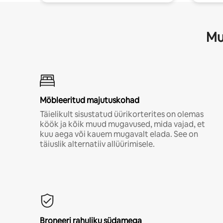
Mu
Möbleeritud majutuskohad
Täielikult sisustatud üürikorterites on olemas
köök ja kõik muud mugavused, mida vajad, et
kuu aega või kauem mugavalt elada. See on
täiuslik alternatiiv allüürimisele.
Broneeri rahuliku südamega