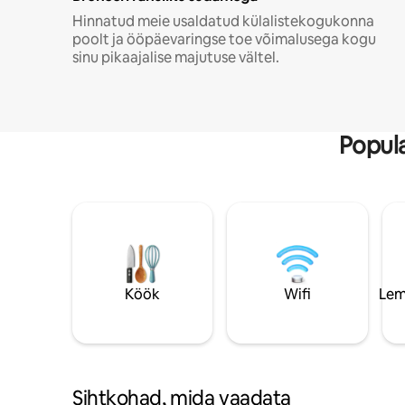
Hinnatud meie usaldatud külalistekogukonna
poolt ja ööpäevaringse toe võimalusega kogu
sinu pikaajalise majutuse vältel.
Popula
Köök
Wifi
Lem
Sihtkohad, mida vaadata