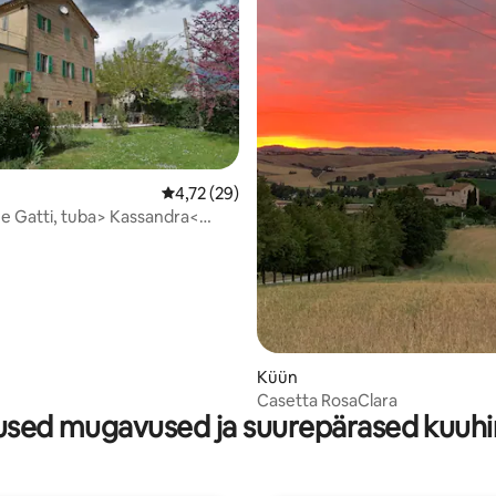
/5, 44 hinnangut
Keskmine hinnang 4,72/5, 29 hinnangut
4,72 (29)
 e Gatti, tuba> Kassandra<
Küün
Casetta RosaClara
sed mugavused ja suurepärased kuuh