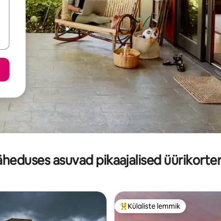
äheduses asuvad pikaajalised üürikorter
Külaliste lemmik
Külaliste suur lemmik