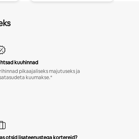
eks
ihtsad kuuhinnad
rihinnad pikaajaliseks majutuseks ja
isatasudeta kuumakse.*
as otsid lisateenustega kortereid?