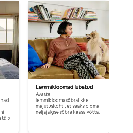
Lemmikloomad lubatud
Avasta
ohad
lemmikloomasõbralikke
majutuskohti, et saaksid oma
ni
neljajalgse sõbra kaasa võtta.
 täis