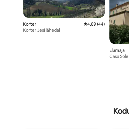
Korter
Keskmine hinnang 4,89
4,89 (44)
Korter Jesi lähedal
Elumaja
Casa Sole
dušiga
Kodu