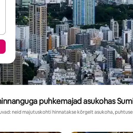
hinnanguga puhkemajad asukohas Sumi
uvad: neid majutuskohti hinnatakse kõrgelt asukoha, puhtuse