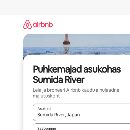
Liigu
sisu
juurde
Puhkemajad asukohas
Sumida River
Leia ja broneeri Airbnb kaudu ainulaadne
majutuskoht
Asukoht
Kui tulemused on kuvatud, liigu ekraanil noolekl
Saabumine