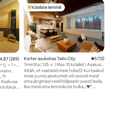
Elumaja a
Külaliste lemmik
Külal
Külaliste suur lemmik
Külalist
120 m² luk
kultuuri
Naudi Jaa
luksuslik
mugavalt
tutvumise
jaamale, 
Tōkyōs ja
traditsio
tatamimat
Korter asukohas Taito City
Keskmine hinnang 
5 (13)
eskmine hinnang 4,87/5, 269 hinnangut
4,87 (269)
Jaapani l
7minSta | 125 ㎡ | Max 10 külalist | Asakusa
< 1 >
saad ise
13 min
</2 >軒家
Aitäh, et vaatasid meie tuba😊 Kui kaalud
uvann,
teetserem
通り西棟
meie juures peatumist või soovid meid
 11-
kalligraafiat. Kõige mugava
oma järgmisel reisil hõlpsasti uuesti leida,
l Asakusa
on sinu j
lisa meid oma lemmikute hulka „❤️“.
Supermar
Täielikult renoveeritud 125 m² suurune
ure
poed, na
privaatne kahe magamistoa ja elutoaga
on 1 minu
korter Tokyo kesklinnas, 7-minutilise
se,
jalutuskäigu kaugusel Iriya jaamast.
asse,
Asakusasse jõuad jalgsi 10 minutiga ning
Ueno, Akihabara, Ginza, Shibuya ja Tokyo
eks
Disneyland on hõlpsasti ligipääsetavad.