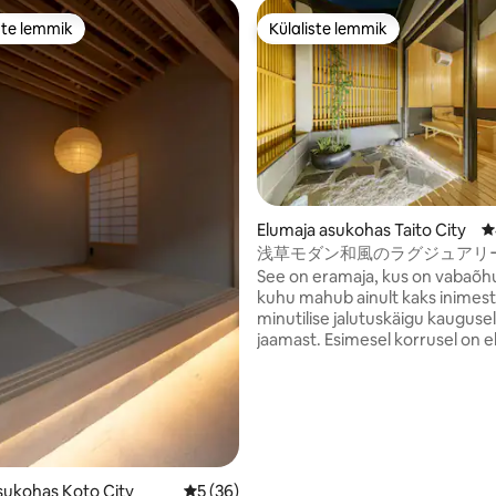
ste lemmik
Külaliste lemmik
e suur lemmik
Külaliste lemmik
Elumaja asukohas Taito City
K
浅草モダン和風のラグジュアリーな 
お二人様限定の露天風呂付 < 1 > 
See on eramaja, kus on vabaõh
</2 >浅草・上野観光拠点 <柳
kuhu mahub ainult kaks inimest,
minutilise jalutuskäigu kauguse
jaamast. Esimesel korrusel on elutuba ja
teisel korrusel küpressvann su
magamistoa ja otseterrassiga. Samuti on
lihtne jõuda metrooga Shibuyas
Ginzasse, Uenosse ja Akihabar
mistõttu on see mugav baas
vaatamisväärsustega tutvumis
Tōkyōs. Läheduses on supermarketid,
8/5, 41 hinnangut
sukohas Koto City
Keskmine hinnang 5/5, 36 hinnangut
5 (36)