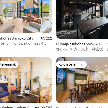
ümnaasium ja Sumo osakond.
 võõrastemaja lähedal läbi Tokyo
 voolav lopsakas Kiyosumi park
jõgi ning atraktiivne on ka
 kus saab end looduse lähedal
vitame Kanda jõe avatud vett
oosta või kõndida.
5/5, 8 hinnangut
ukohas Shinjuku City
Keskmine hinnang 5/5, 22 hinnangut
5 (22)
ter Shinjuku piirkonnas / 4
Elumaja asukohas Shinjuku Cit
ba / eriti suur köök ja
y
都心の一軒家／東京・神楽坂・
/ äsja ehitatud (56)
／ ヘアサロンをリノベーション
四十八茶百鼠/B090
ste lemmik
Külaliste lemmik
e suur lemmik
Külaliste lemmik
 5/5, 4 hinnangut
sukohas Bunkyo Cit
Keskmine hinnang 4,99/5, 75 hinnangut
4,99 (75)