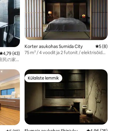
Korter asukohas Sumida City
Keskmine hinnang
5 (8)
75 m² / 4 voodit ja 2 futonit / elektrisõiduk
Keskmine hinnang 4,79/5, 43 hinnangut
4,79 (43)
/ 10 min Oshiagest / Kitohana 601
庶民の家
した宿／
Külaliste lemmik
Külaliste lemmik
Elumaja asukohas Shinjuku Ci
Keskmine hinnang 4,9
4,96 (25)