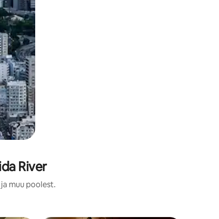
da River
 ja muu poolest.