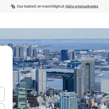
Osa teabest on masintõlgitud. 
Näita originaalkeeles
ahvidega või puuduta või tõmba mööda ekraani.