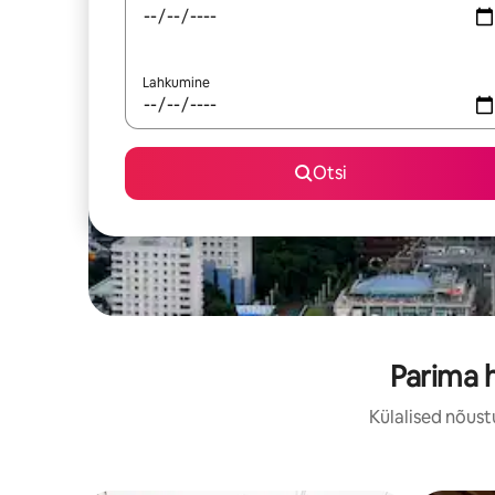
Lahkumine
Otsi
Parima 
Külalised nõust