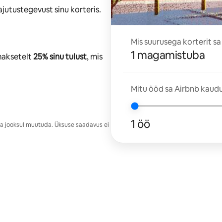
jutustegevust sinu korteris.
Mis suurusega korterit sa
1 magamistuba
maksetelt
25% sinu tulust
, mis
Mitu ööd sa Airbnb kaudu
1 öö
ja jooksul muutuda. Üksuse saadavus ei