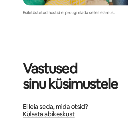
Esiletõstetud hostid ei pruugi elada selles elamus.
Vastused
sinu küsimustele
Ei leia seda, mida otsid?
Külasta abikeskust