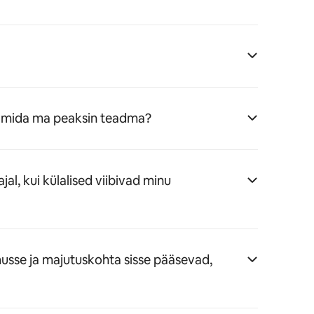
u, mida ma peaksin teadma?
jal, kui külalised viibivad minu
musse ja majutuskohta sisse pääsevad,