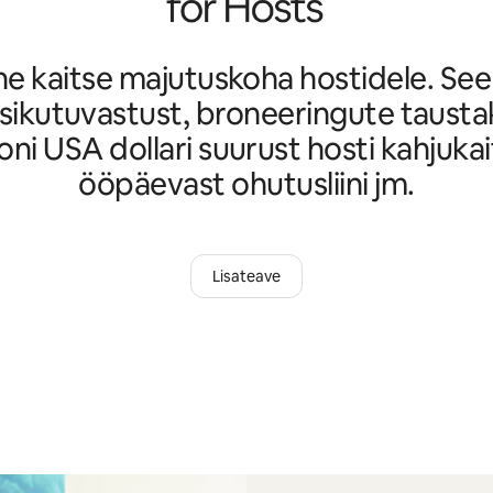
ne kaitse majutuskoha hostidele. Se
 isikutuvastust, broneeringute taustak
joni USA dollari suurust hosti kahjukai
ööpäevast ohutusliini jm.
Lisateave