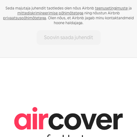
Seda majutaja juhendit taotledes olen nõus Airbnb
teenusetingimuste
ja
mittediskrimineerimise põhimõtetega
ning nõustun Airbnb
privaatsuspõhimõtetega
. Olen nõus, et Airbnb jagab minu kontaktandmeid
hoone haldajaga.
Soovin saada juhendit