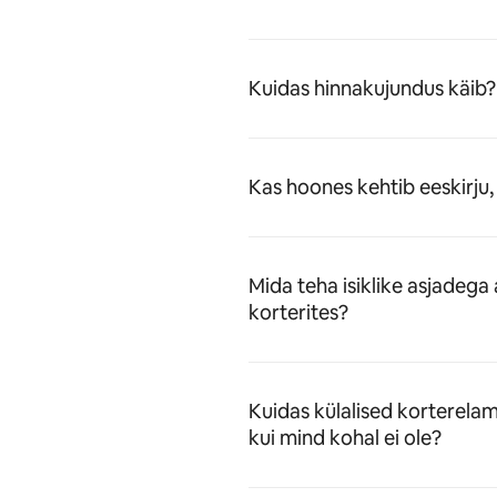
Kuidas hinnakujundus käib?
Kas hoones kehtib eeskirj
Mida teha isiklike asjadega a
korterites?
Kuidas külalised korterela
kui mind kohal ei ole?