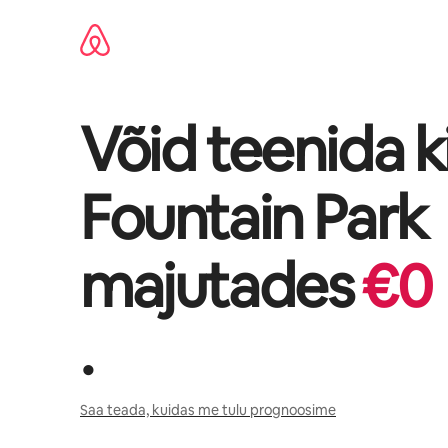
Liigu
sisu
juurde
Võid teenida k
Fountain Park
majutades
€
0
.
Saa teada, kuidas me tulu prognoosime