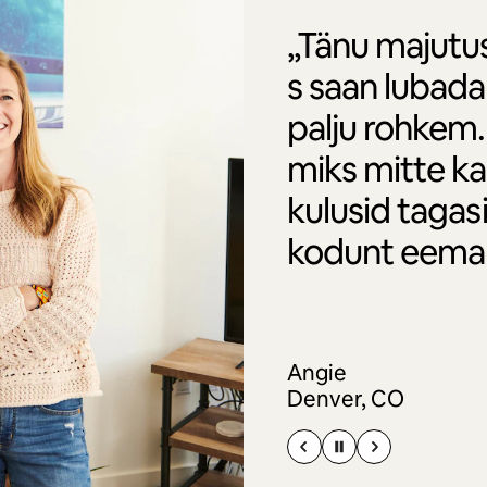
„Tänu majutu
s saan lubada
palju rohkem. 
miks mitte k
kulusid tagasi
kodunt eema
Angie
Denver, CO