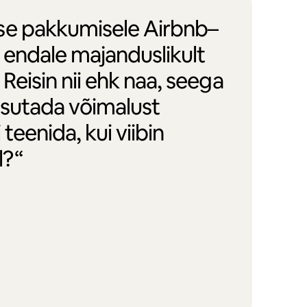
se pakkumisele Airbnb–
 endale majanduslikult
Reisin nii ehk naa, seega
asutada võimalust
 teenida, kui viibin
l?“