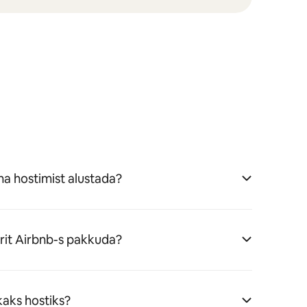
a hostimist alustada?
erit Airbnb-s pakkuda?
aks hostiks?