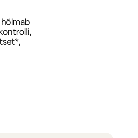
e hõlmab
ontrolli,
tset*,