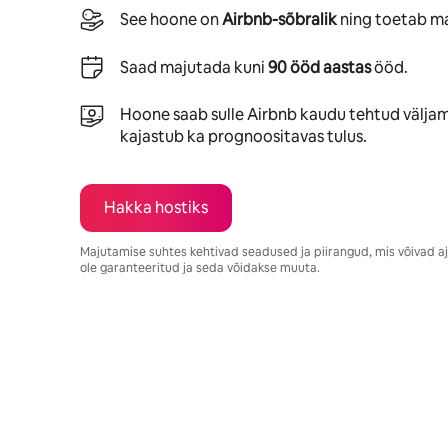
See hoone on
Airbnb-sõbralik
ning toetab ma
Saad majutada kuni
90 ööd aastas
ööd.
Hoone saab sulle Airbnb kaudu tehtud välja
kajastub ka prognoositavas tulus.
Hakka hostiks
Majutamise suhtes kehtivad seadused ja piirangud, mis võivad a
ole garanteeritud ja seda võidakse muuta.
Sinu potentsiaalne tulu on €839 kuus