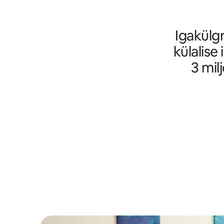
Igakülg
külalise
3 mil