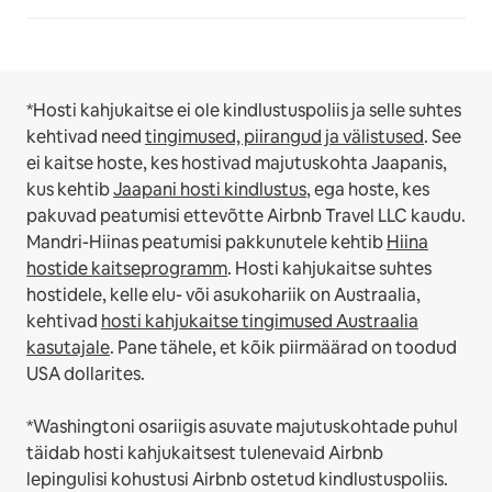
*Hosti kahjukaitse ei ole kindlustuspoliis ja selle suhtes
kehtivad need
tingimused, piirangud ja välistused
.
See
ei kaitse hoste, kes hostivad majutuskohta Jaapanis,
kus kehtib
Jaapani hosti kindlustus
, ega hoste, kes
pakuvad peatumisi ettevõtte Airbnb Travel LLC kaudu.
Mandri-Hiinas peatumisi pakkunutele kehtib
Hiina
hostide kaitseprogramm
.
Hosti kahjukaitse suhtes
hostidele, kelle elu- või asukohariik on Austraalia,
kehtivad
hosti kahjukaitse tingimused Austraalia
kasutajale
. Pane tähele, et kõik piirmäärad on toodud
USA dollarites.
*Washingtoni osariigis asuvate majutuskohtade puhul
täidab hosti kahjukaitsest tulenevaid Airbnb
lepingulisi kohustusi Airbnb ostetud kindlustuspoliis.