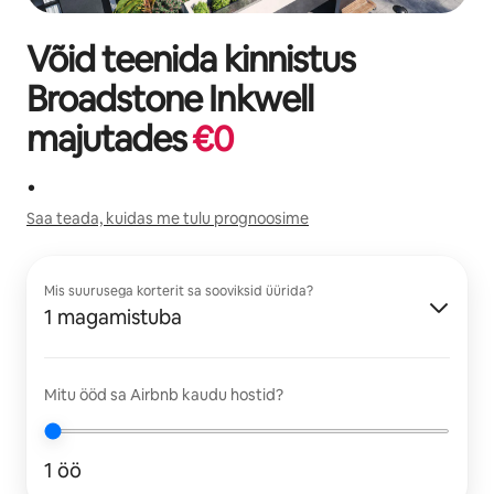
Võid teenida kinnistus
Broadstone Inkwell
majutades
€
0
.
Saa teada, kuidas me tulu prognoosime
Mis suurusega korterit sa sooviksid üürida?
1 magamistuba
Mitu ööd sa Airbnb kaudu hostid?
1 öö