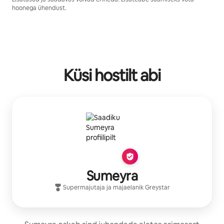
hoonega ühendust.
Küsi hostilt abi
Sumeyra
Supermajutaja
ja majaelanik
Greystar