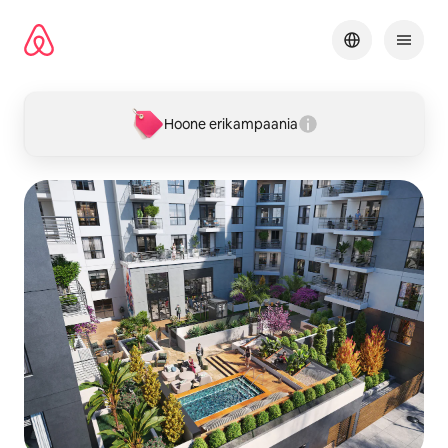
Liigu
sisu
juurde
Hoone erikampaania