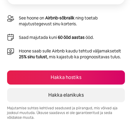
See hoone on
Airbnb-sõbralik
ning toetab
majutustegevust sinu korteris.
Saad majutada kuni
60 ööd aastas
ööd.
Hoone saab sulle Airbnb kaudu tehtud väljamaksetelt
25% sinu tulust
, mis kajastub ka prognoositavas tulus.
Hakka hostiks
Hakka elanikuks
Majutamise suhtes kehtivad seadused ja piirangud, mis võivad aja
jooksul muutuda. Üksuse saadavus ei ole garanteeritud ja seda
võidakse muuta.