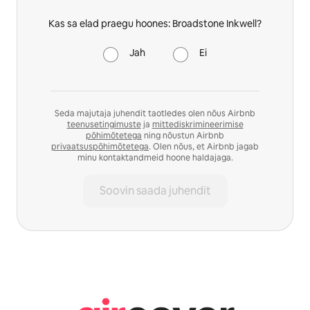
Kas sa elad praegu hoones: Broadstone Inkwell?
Jah
Ei
Seda majutaja juhendit taotledes olen nõus Airbnb
teenusetingimuste
ja
mittediskrimineerimise
põhimõtetega
ning nõustun Airbnb
privaatsuspõhimõtetega
. Olen nõus, et Airbnb jagab
minu kontaktandmeid hoone haldajaga.
Soovin saada juhendit