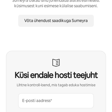
Sumeyra oskab sind juhendada alates esimesest
küsimusest kuni esimese külalise saabumiseni.
Võta ühendust saadikuga Sumeyra
Küsi endale hosti teejuht
Lihtne kontroll-loend, mis tagab eduka hostimise
E-posti aadress*