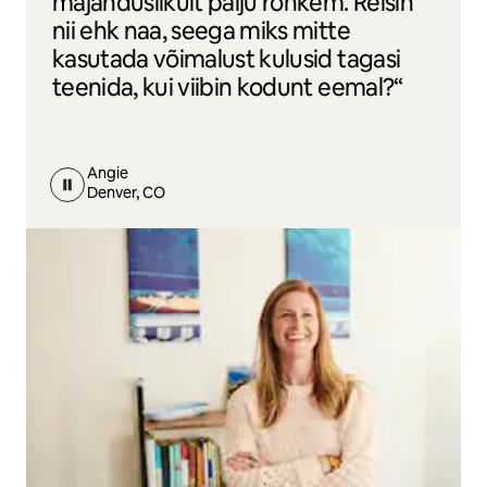
majanduslikult palju rohkem. Reisin
nii ehk naa, seega miks mitte
kasutada võimalust kulusid tagasi
teenida, kui viibin kodunt eemal?“
Angie
Denver, CO