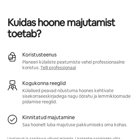
Sinu potentsiaalne tulu on €794 kuus
Kuidas hoone majutamist
toetab?
Koristusteenus
Planeeri külaliste peatumiste vahel professionaalne
koristus.
Telli professionaal
Kogukonna reeglid
Külalised peavad nõustuma hoones kehtivate
sisekorraeeskirjadega nagu öörahu ja lemmikloomade
pidamise reeglid.
Kinnitatud majutamine
Saa hoonelt luba majutuse pakkumiseks oma kohas.
Lisatasud ja saadavus võivad erineda. Lisateabe saamiseks võta