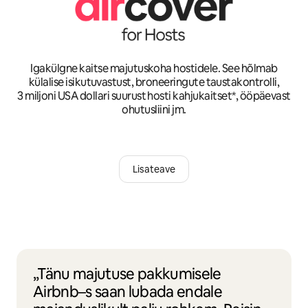
Igakülgne kaitse majutuskoha hostidele. See hõlmab
külalise isikutuvastust, broneeringute taustakontrolli,
3 miljoni USA dollari suurust hosti kahjukaitset*, ööpäevast
ohutusliini jm.
Lisateave
„Tänu majutuse pakkumisele
Airbnb–s saan lubada endale