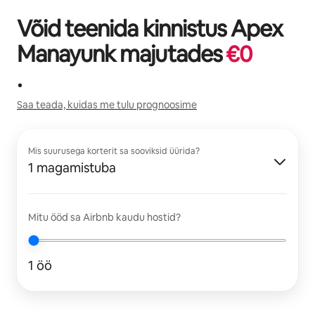
Võid teenida kinnistus
Apex
Manayunk
majutades
€
0
.
Saa teada, kuidas me tulu prognoosime
Mis suurusega korterit sa sooviksid üürida?
1 magamistuba
Mitu ööd sa Airbnb kaudu hostid?
1 öö