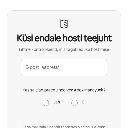
Küsi endale hosti teejuht
Lihtne kontroll-loend, mis tagab eduka hostimise
E-posti aadress*
Kas sa elad praegu hoones: Apex Manayunk?
Jah
Ei
Seda majutaja juhendit taotledes olen nõus Airbnb