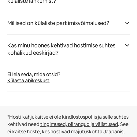
külaliste lahkumist?
Millised on külaliste parkimisvõimalused?
Kas minu hoones kehtivad hostimise suhtes
kohalikud eeskirjad?
Ei leia seda, mida otsid?
Külasta abikeskust
*Hosti kahjukaitse ei ole kindlustuspoliis ja selle suhtes
kehtivad need
tingimused, piirangud ja välistused
.
See
ei kaitse hoste, kes hostivad majutuskohta Jaapanis,