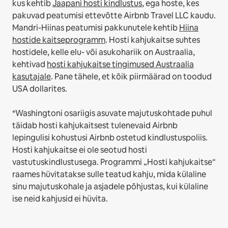
kus kehtib
Jaapani hosti kindlustus
, ega hoste, kes
pakuvad peatumisi ettevõtte Airbnb Travel LLC kaudu.
Mandri-Hiinas peatumisi pakkunutele kehtib
Hiina
hostide kaitseprogramm
.
Hosti kahjukaitse suhtes
hostidele, kelle elu- või asukohariik on Austraalia,
kehtivad
hosti kahjukaitse tingimused Austraalia
kasutajale
. Pane tähele, et kõik piirmäärad on toodud
USA dollarites.
*Washingtoni osariigis asuvate majutuskohtade puhul
täidab hosti kahjukaitsest tulenevaid Airbnb
lepingulisi kohustusi Airbnb ostetud kindlustuspoliis.
Hosti kahjukaitse ei ole seotud hosti
vastutuskindlustusega. Programmi „Hosti kahjukaitse“
raames hüvitatakse sulle teatud kahju, mida külaline
sinu majutuskohale ja asjadele põhjustas, kui külaline
ise neid kahjusid ei hüvita.