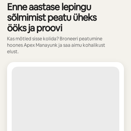
Enne aastase lepingu
Kuvatud 0/0
sõlmimist peatu üheks
ööks ja proovi
Kas mõtled sisse kolida? Broneeri peatumine
hoones Apex Manayunk ja saa aimu kohalikust
elust.