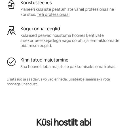
Koristusteenus
Planeeri külaliste peatumiste vahel professionaalne
koristus.
Telli professionaal
Kogukonna reeglid
Külalised peavad nõustuma hoones kehtivate
sisekorraeeskirjadega nagu öörahu ja lemmikloomade
pidamise reeglid.
Kinnitatud majutamine
Saa hoonelt luba majutuse pakkumiseks oma kohas.
Lisatasud ja saadavus võivad erineda. Lisateabe saamiseks võta
hoonega ühendust.
Küsi hostilt abi