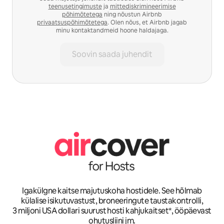
teenusetingimuste
ja
mittediskrimineerimise
põhimõtetega
ning nõustun Airbnb
privaatsuspõhimõtetega
. Olen nõus, et Airbnb jagab
minu kontaktandmeid hoone haldajaga.
Soovin saada juhendit
Igakülgne kaitse majutuskoha hostidele. See hõlmab
külalise isikutuvastust, broneeringute taustakontrolli,
3 miljoni USA dollari suurust hosti kahjukaitset*, ööpäevast
ohutusliini jm.