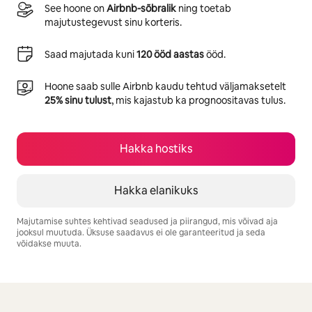
See hoone on
Airbnb-sõbralik
ning toetab
majutustegevust sinu korteris.
Saad majutada kuni
120 ööd aastas
ööd.
Hoone saab sulle Airbnb kaudu tehtud väljamaksetelt
25% sinu tulust
, mis kajastub ka prognoositavas tulus.
Hakka hostiks
Hakka elanikuks
Majutamise suhtes kehtivad seadused ja piirangud, mis võivad aja
jooksul muutuda. Üksuse saadavus ei ole garanteeritud ja seda
võidakse muuta.
Sinu potentsiaalne tulu on €658 kuus