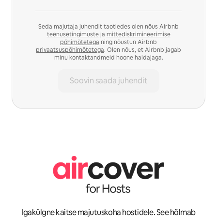
Seda majutaja juhendit taotledes olen nõus Airbnb
teenusetingimuste
ja
mittediskrimineerimise
põhimõtetega
ning nõustun Airbnb
privaatsuspõhimõtetega
. Olen nõus, et Airbnb jagab
minu kontaktandmeid hoone haldajaga.
Soovin saada juhendit
Igakülgne kaitse majutuskoha hostidele. See hõlmab