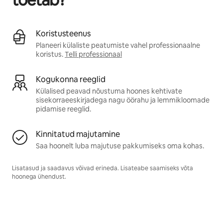
Koristusteenus
Planeeri külaliste peatumiste vahel professionaalne
koristus.
Telli professionaal
Kogukonna reeglid
Külalised peavad nõustuma hoones kehtivate
sisekorraeeskirjadega nagu öörahu ja lemmikloomade
pidamise reeglid.
Kinnitatud majutamine
Saa hoonelt luba majutuse pakkumiseks oma kohas.
Lisatasud ja saadavus võivad erineda. Lisateabe saamiseks võta
hoonega ühendust.