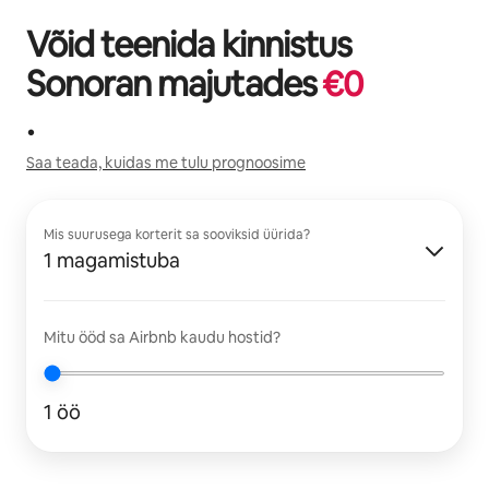
Võid teenida kinnistus
Sonoran
majutades
€
0
.
Saa teada, kuidas me tulu prognoosime
Mis suurusega korterit sa sooviksid üürida?
1 magamistuba
Mitu ööd sa Airbnb kaudu hostid?
1 öö