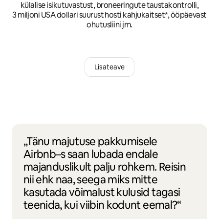
külalise isikutuvastust, broneeringute taustakontrolli,
3 miljoni USA dollari suurust hosti kahjukaitset*, ööpäevast
ohutusliini jm.
Lisateave
„Tänu majutuse pakkumisele
Airbnb–s saan lubada endale
majanduslikult palju rohkem. Reisin
nii ehk naa, seega miks mitte
kasutada võimalust kulusid tagasi
teenida, kui viibin kodunt eemal?“