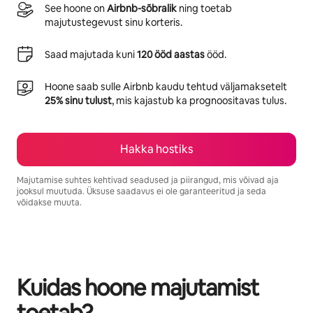
See hoone on
Airbnb-sõbralik
ning toetab
majutustegevust sinu korteris.
Saad majutada kuni
120 ööd aastas
ööd.
Hoone saab sulle Airbnb kaudu tehtud väljamaksetelt
25% sinu tulust
, mis kajastub ka prognoositavas tulus.
Hakka hostiks
Majutamise suhtes kehtivad seadused ja piirangud, mis võivad aja
jooksul muutuda. Üksuse saadavus ei ole garanteeritud ja seda
võidakse muuta.
Sinu potentsiaalne tulu on €403 kuus
Kuidas hoone majutamist
toetab?