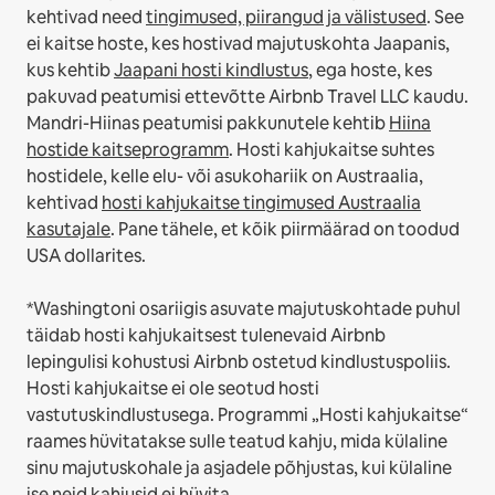
kehtivad need
tingimused, piirangud ja välistused
.
See
ei kaitse hoste, kes hostivad majutuskohta Jaapanis,
kus kehtib
Jaapani hosti kindlustus
, ega hoste, kes
pakuvad peatumisi ettevõtte Airbnb Travel LLC kaudu.
Mandri-Hiinas peatumisi pakkunutele kehtib
Hiina
hostide kaitseprogramm
.
Hosti kahjukaitse suhtes
hostidele, kelle elu- või asukohariik on Austraalia,
kehtivad
hosti kahjukaitse tingimused Austraalia
kasutajale
. Pane tähele, et kõik piirmäärad on toodud
USA dollarites.
*Washingtoni osariigis asuvate majutuskohtade puhul
täidab hosti kahjukaitsest tulenevaid Airbnb
lepingulisi kohustusi Airbnb ostetud kindlustuspoliis.
Hosti kahjukaitse ei ole seotud hosti
vastutuskindlustusega. Programmi „Hosti kahjukaitse“
raames hüvitatakse sulle teatud kahju, mida külaline
sinu majutuskohale ja asjadele põhjustas, kui külaline
ise neid kahjusid ei hüvita.