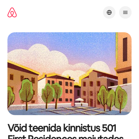
Liigu
sisu
juurde
Võid teenida kinnistus
501