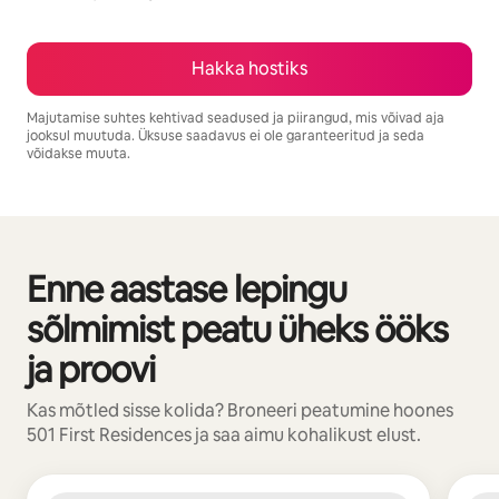
Hakka hostiks
Majutamise suhtes kehtivad seadused ja piirangud, mis võivad aja
jooksul muutuda. Üksuse saadavus ei ole garanteeritud ja seda
võidakse muuta.
Sinu potentsiaalne tulu on €1015 kuus
Enne aastase lepingu
Kuvatud 0/0
sõlmimist peatu üheks ööks
ja proovi
Kas mõtled sisse kolida? Broneeri peatumine hoones
501 First Residences ja saa aimu kohalikust elust.