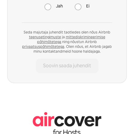
Jah
Ei
Seda majutaja juhendit taotledes olen nõus Airbnb
teenusetingimuste
ja
mittediskrimineerimise
põhimõtetega
ning nõustun Airbnb
privaatsuspõhimõtetega
. Olen nõus, et Airbnb jagab
minu kontaktandmeid hoone haldajaga.
Soovin saada juhendit