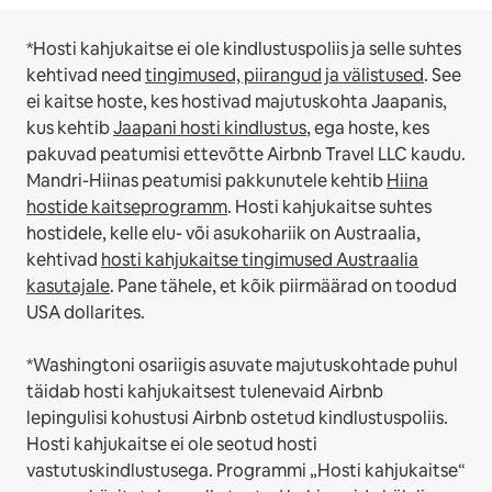
*Hosti kahjukaitse ei ole kindlustuspoliis ja selle suhtes
kehtivad need
tingimused, piirangud ja välistused
.
See
ei kaitse hoste, kes hostivad majutuskohta Jaapanis,
kus kehtib
Jaapani hosti kindlustus
, ega hoste, kes
pakuvad peatumisi ettevõtte Airbnb Travel LLC kaudu.
Mandri-Hiinas peatumisi pakkunutele kehtib
Hiina
hostide kaitseprogramm
.
Hosti kahjukaitse suhtes
hostidele, kelle elu- või asukohariik on Austraalia,
kehtivad
hosti kahjukaitse tingimused Austraalia
kasutajale
. Pane tähele, et kõik piirmäärad on toodud
USA dollarites.
*Washingtoni osariigis asuvate majutuskohtade puhul
täidab hosti kahjukaitsest tulenevaid Airbnb
lepingulisi kohustusi Airbnb ostetud kindlustuspoliis.
Hosti kahjukaitse ei ole seotud hosti
vastutuskindlustusega. Programmi „Hosti kahjukaitse“