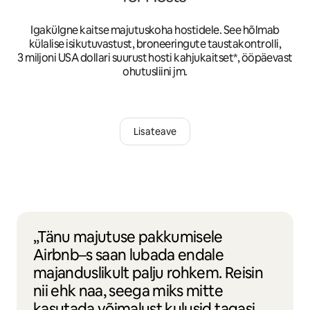
Igakülgne kaitse majutuskoha hostidele. See hõlmab
külalise isikutuvastust, broneeringute taustakontrolli,
3 miljoni USA dollari suurust hosti kahjukaitset*, ööpäevast
ohutusliini jm.
Lisateave
„Tänu majutuse pakkumisele
Airbnb–s saan lubada endale
majanduslikult palju rohkem. Reisin
nii ehk naa, seega miks mitte
kasutada võimalust kulusid tagasi