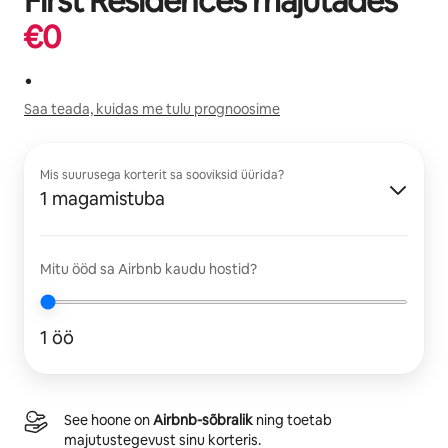
First Residences
majutades
€
0
.
Saa teada, kuidas me tulu prognoosime
Mis suurusega korterit sa sooviksid üürida?
1 magamistuba
Mitu ööd sa Airbnb kaudu hostid?
1 öö
See hoone on
Airbnb-sõbralik
ning toetab
majutustegevust sinu korteris.