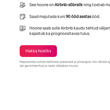
See hoone on
Airbnb-sõbralik
ning toetab ma
Saad majutada kuni
90 ööd aastas
ööd.
Hoone saab sulle Airbnb kaudu tehtud välja
kajastub ka prognoositavas tulus.
Hakka hostiks
Majutamise suhtes kehtivad seadused ja piirangud, mis võivad a
ole garanteeritud ja seda võidakse muuta.
Sinu potentsiaalne tulu on €856 kuus