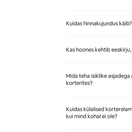
Kuidas hinnakujundus käib?
Kas hoones kehtib eeskirj
Mida teha isiklike asjadega a
korterites?
Kuidas külalised korterela
kui mind kohal ei ole?