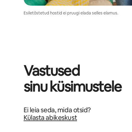
Esiletõstetud hostid ei pruugi elada selles elamus.
Vastused
sinu küsimustele
Ei leia seda, mida otsid?
Külasta abikeskust