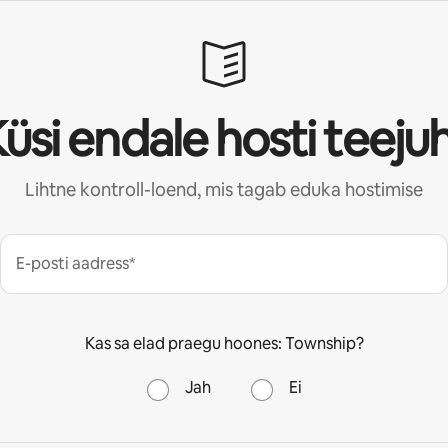
üsi endale hosti teeju
Lihtne kontroll-loend, mis tagab eduka hostimise
E-posti aadress*
Kas sa elad praegu hoones: Township?
Jah
Ei