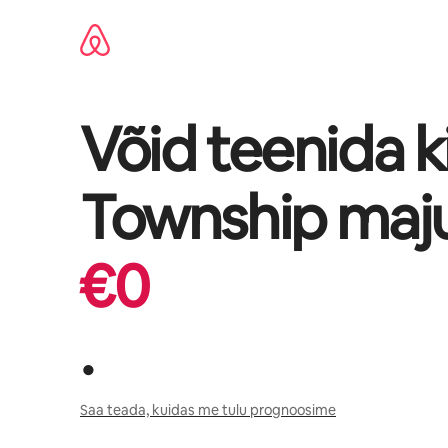
Liigu
sisu
juurde
Võid teenida k
Township
maj
€
0
.
Saa teada, kuidas me tulu prognoosime