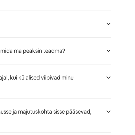
u, mida ma peaksin teadma?
jal, kui külalised viibivad minu
musse ja majutuskohta sisse pääsevad,