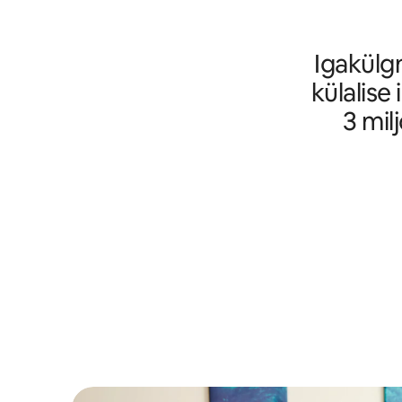
Igakülg
külalise
3 mil