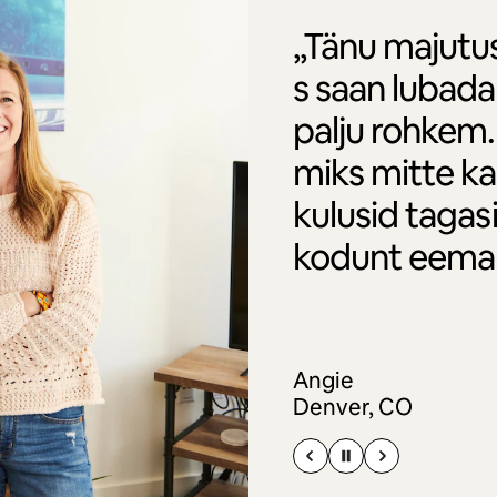
„Tänu majutu
s saan lubada
palju rohkem. 
miks mitte k
kulusid tagasi
kodunt eema
Angie
Denver, CO