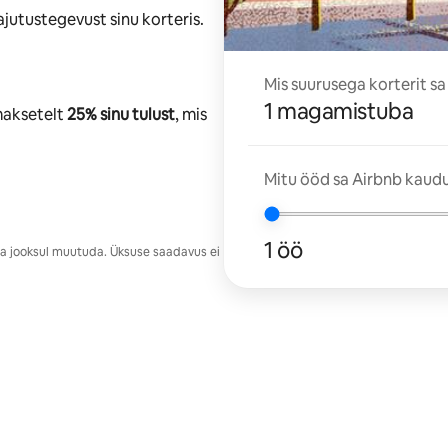
jutustegevust sinu korteris.
Mis suurusega korterit sa
1 magamistuba
maksetelt
25% sinu tulust
, mis
Mitu ööd sa Airbnb kaudu
1 öö
ja jooksul muutuda. Üksuse saadavus ei