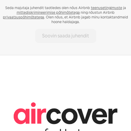
Seda majutaja juhendit taotledes olen nõus Airbnb
teenusetingimuste
ja
mittediskrimineerimise põhimõtetega
ning nõustun Airbnb
privaatsuspõhimõtetega
. Olen nõus, et Airbnb jagab minu kontaktandmeid
hoone haldajaga.
Soovin saada juhendit