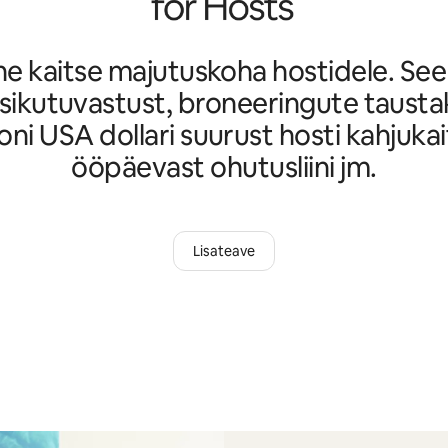
ne kaitse majutuskoha hostidele. Se
 isikutuvastust, broneeringute taustak
joni USA dollari suurust hosti kahjukai
ööpäevast ohutusliini jm.
Lisateave