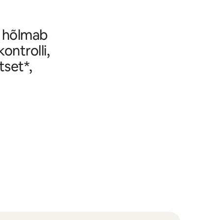
e hõlmab
ontrolli,
tset*,