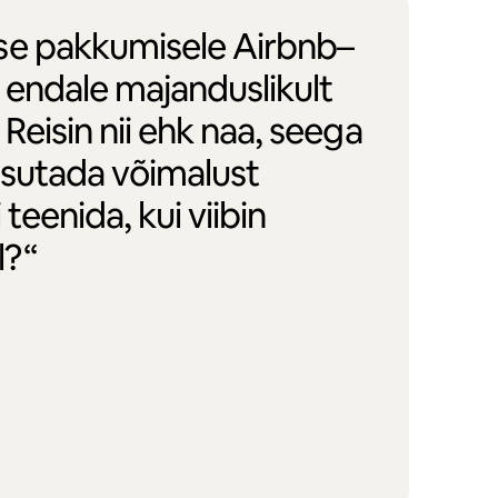
se pakkumisele Airbnb–
 endale majanduslikult
Reisin nii ehk naa, seega
asutada võimalust
 teenida, kui viibin
l?“