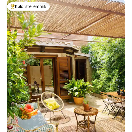
Külaliste lemmik
Külaliste suur lemmik