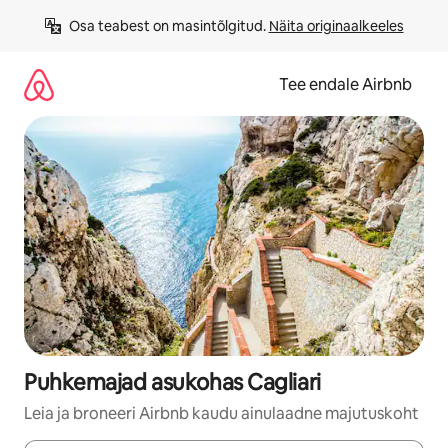
Liigu
Osa teabest on masintõlgitud. 
Näita originaalkeeles
sisu
juurde
Tee endale Airbnb
Puhkemajad asukohas Cagliari
Leia ja broneeri Airbnb kaudu ainulaadne majutuskoht