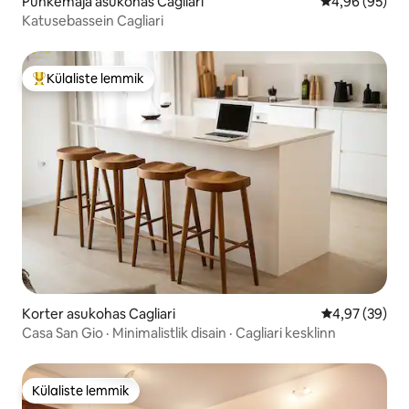
Puhkemaja asukohas Cagliari
Keskmine hinn
4,96 (95)
Katusebassein Cagliari
Külaliste lemmik
Külaliste suur lemmik
Korter asukohas Cagliari
Keskmine hinn
4,97 (39)
Casa San Gio · Minimalistlik disain · Cagliari kesklinn
Külaliste lemmik
Külaliste lemmik