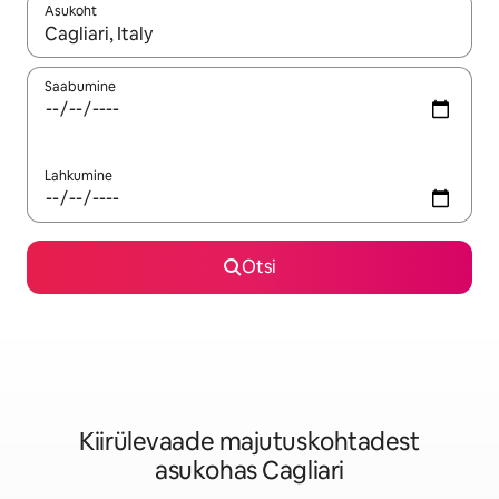
Asukoht
Kui tulemused on kuvatud, liigu ekraanil nooleklahvidega või 
Saabumine
Lahkumine
Otsi
Kiirülevaade majutuskohtadest
asukohas Cagliari