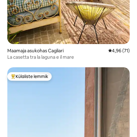
Maamaja asukohas Cagliari
Keskmine hin
4,96 (71)
La casetta tra la laguna e il mare
Külaliste lemmik
Külaliste suur lemmik