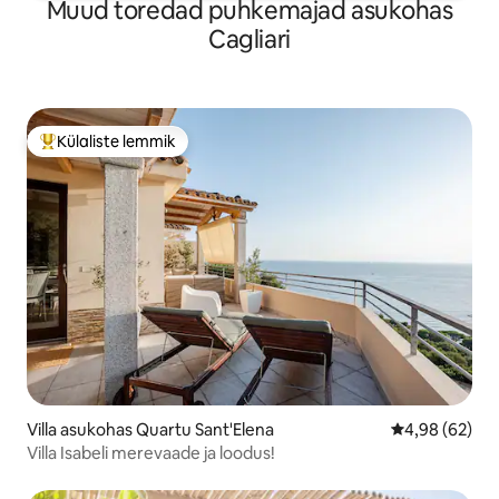
Muud toredad puhkemajad asukohas
Cagliari
Külaliste lemmik
Külaliste suur lemmik
Villa asukohas Quartu Sant'Elena
Keskmine hinn
4,98 (62)
Villa Isabeli merevaade ja loodus!