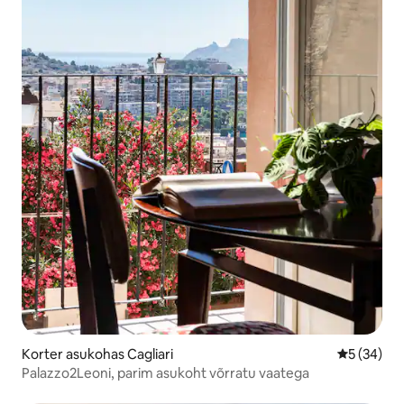
Korter asukohas Cagliari
Keskmine h
5 (34)
Palazzo2Leoni, parim asukoht võrratu vaatega