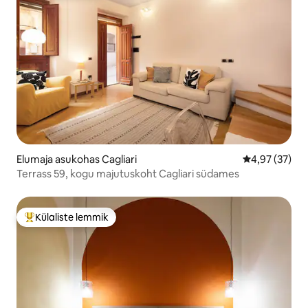
Elumaja asukohas Cagliari
Keskmine hin
4,97 (37)
Terrass 59, kogu majutuskoht Cagliari südames
Külaliste lemmik
Külaliste suur lemmik