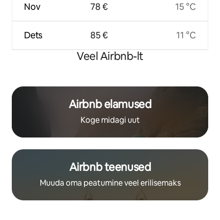
Nov
78 €
15 °C
Dets
85 €
11 °C
Veel Airbnb-lt
Airbnb elamused
Koge midagi uut
Airbnb teenused
Muuda oma peatumine veel erilisemaks