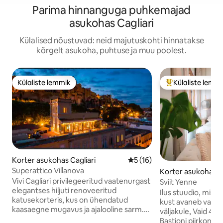
Parima hinnanguga puhkemajad
asukohas Cagliari
Külalised nõustuvad: neid majutuskohti hinnatakse
kõrgelt asukoha, puhtuse ja muu poolest.
Külaliste lemmik
Külaliste lemm
Külaliste lemmik
Külaliste suur le
Korter asukohas Cagliari
Keskmine hinnang 5/5, 16 h
5 (16)
Superattico Villanova
Korter asukohas Ca
Vivi Cagliari privilegeeritud vaatenurgast
Sviit Yenne
elegantses hiljuti renoveeritud
Ilus stuudio, mis a
katusekorteris, kus on ühendatud
kust avaneb vaade 
kaasaegne mugavus ja ajalooline sarm.
väljakule, Vaid 400 meetri kauguse
Lühikese jalutuskäigu kaugusel Bastione
Bastioni piirkonnas