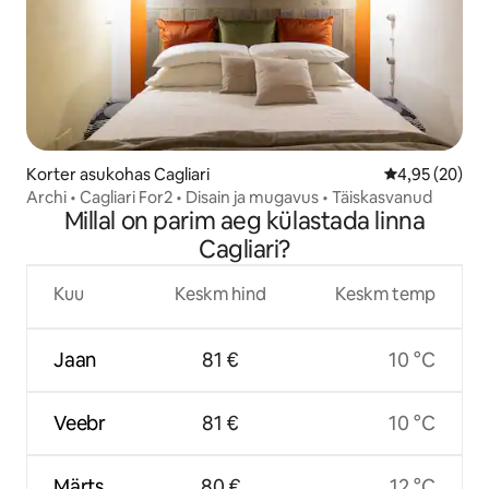
Korter asukohas Cagliari
Keskmine hinn
4,95 (20)
Archi • Cagliari For2 • Disain ja mugavus • Täiskasvanud
Millal on parim aeg külastada linna
Cagliari?
Kuu
Keskm hind
Keskm temp
Jaan
81 €
10 °C
Veebr
81 €
10 °C
Märts
80 €
12 °C