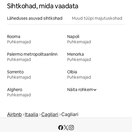
Sihtkohad, mida vaadata
Läheduses asuvad sihtkohad
Muud tüüpi majutuskohad
Rooma
Napoli
Puhkemajad
Puhkemajad
Palermo metropolitaanlinn
Menorka
Puhkemajad
Puhkemajad
Sorrento
Olbia
Puhkemajad
Puhkemajad
Alghero
Näita rohkem
Puhkemajad
Airbnb
Itaalia
Cagliari
Cagliari