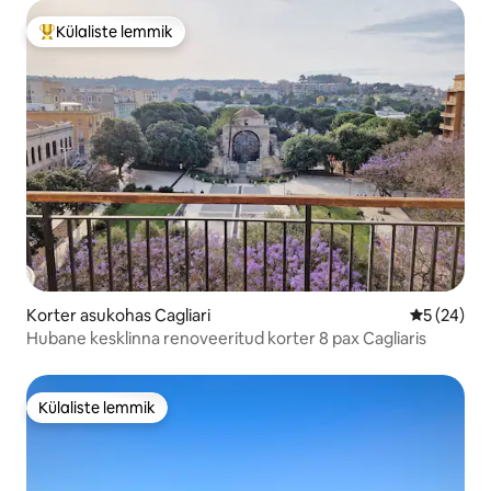
Külaliste lemmik
Külaliste suur lemmik
Korter asukohas Cagliari
Keskmine h
5 (24)
Hubane kesklinna renoveeritud korter 8 pax Cagliaris
Külaliste lemmik
Külaliste lemmik