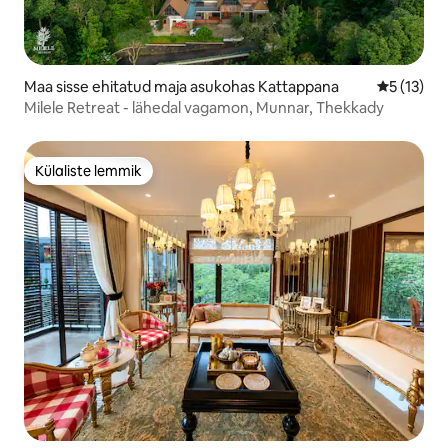
Maa sisse ehitatud maja asukohas Kattappana
Keskmine 
5 (13)
Milele Retreat - lähedal vagamon, Munnar, Thekkady
Külaliste lemmik
Külaliste lemmik