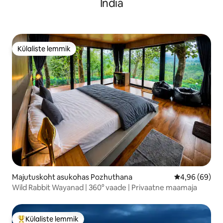
India
Külaliste lemmik
Külaliste lemmik
Majutuskoht asukohas Pozhuthana
Keskmine hinn
4,96 (69)
Wild Rabbit Wayanad | 360° vaade | Privaatne maamaja
Külaliste lemmik