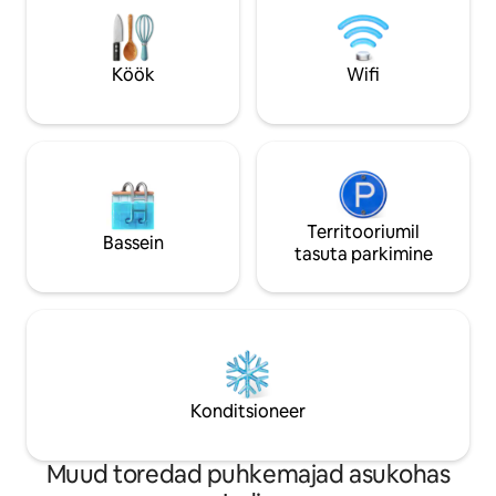
loodusesse, nautida elusloodust, puhast
Hommikusöök on t
värsket õhku, öist taevast, rahu ja
ei toimu jõel tegev
vaikust. See on kellegi kodu, nii et palun
valjusti muusikat, 
Köök
Wifi
kohelge seda austusega.
võõrusta poissme
Territooriumil
Bassein
tasuta parkimine
Konditsioneer
Muud toredad puhkemajad asukohas