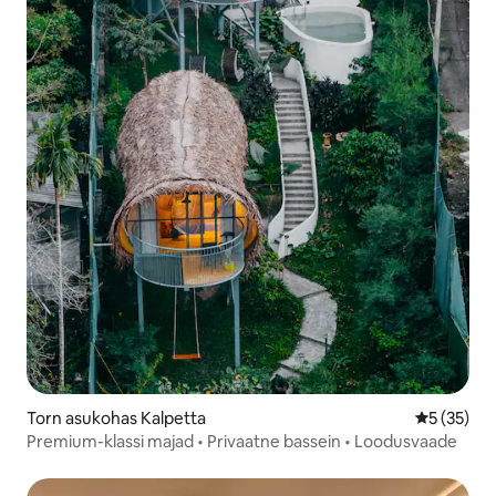
Torn asukohas Kalpetta
Keskmine 
5 (35)
Premium-klassi majad • Privaatne bassein • Loodusvaade