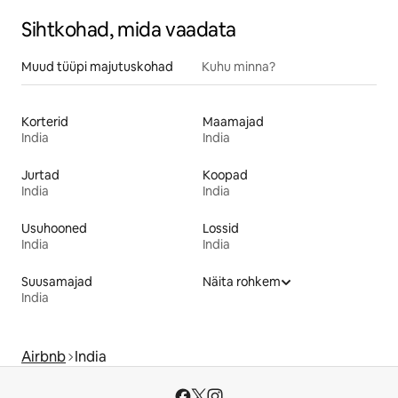
Sihtkohad, mida vaadata
Muud tüüpi majutuskohad
Kuhu minna?
Korterid
Maamajad
India
India
Jurtad
Koopad
India
India
Usuhooned
Lossid
India
India
Suusamajad
Näita rohkem
India
Airbnb
India