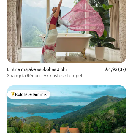
Lihtne majake asukohas Jibhi
Keskmine hin
4,92 (37)
Shangrila Rénao - Armastuse tempel
Külaliste lemmik
Külaliste suur lemmik