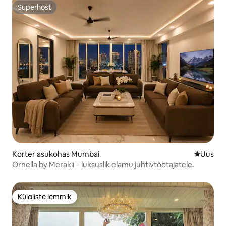
Superhost
Superhost
Korter asukohas Mumbai
Uus maju
Uus
Ornella by Merakii – luksuslik elamu juhtivtöötajatele.
Külaliste lemmik
Külaliste lemmik