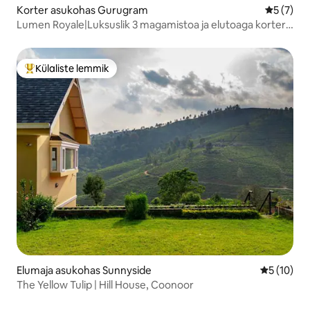
Korter asukohas Gurugram
Keskmine
5 (7)
Lumen Royale|Luksuslik 3 magamistoa ja elutoaga korter
MG Roadi ja golfiväljaku lähedal
Külaliste lemmik
Külaliste suur lemmik
Elumaja asukohas Sunnyside
Keskmine 
5 (10)
The Yellow Tulip | Hill House, Coonoor