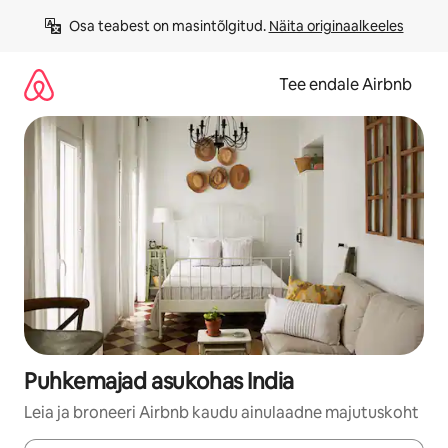
Liigu
Osa teabest on masintõlgitud. 
Näita originaalkeeles
sisu
juurde
Tee endale Airbnb
Puhkemajad asukohas India
Leia ja broneeri Airbnb kaudu ainulaadne majutuskoht