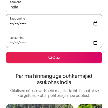
Asukoht
Kui tulemused on kuvatud, liigu ekraanil nooleklahvidega või 
Saabumine
Lahkumine
Otsi
Parima hinnanguga puhkemajad
asukohas India
Külalised nõustuvad: neid majutuskohti hinnatakse
kõrgelt asukoha, puhtuse ja muu poolest.