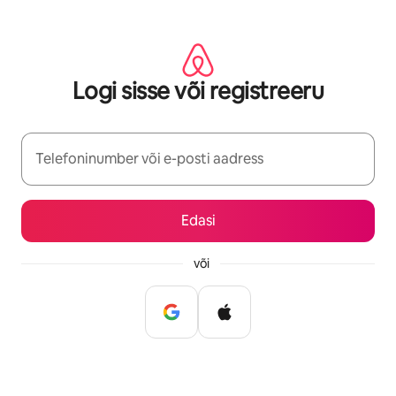
Liigu
sisu
juurde
Logi sisse või registreeru
Telefoninumber või e-posti aadress
Edasi
või