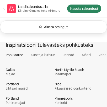
Liigu
Airbnb koduleht
Laadi rakendus alla
sisu
Kasuta rakendust
Kiireim võimalus teha Airbnb-d
juurde
Alusta otsingut
Rakendatud filtrid: Ükskõik millal. Muuda ot
Kuvatud 0/0
Kõik
Elamused
Tee
Majutuskohad
Inspiratsiooni tulevasteks puhkusteks
Populaarne
Kunst ja kultuur
Rannad
Mäed
Vaba
Dallas
North Myrtle Beach
Majad
Maamajad
Portland
Nice
Lihtsad majad
Pikaajalised üürikorterid
Portland
Minneapolis
Puhkemajad
Korterid