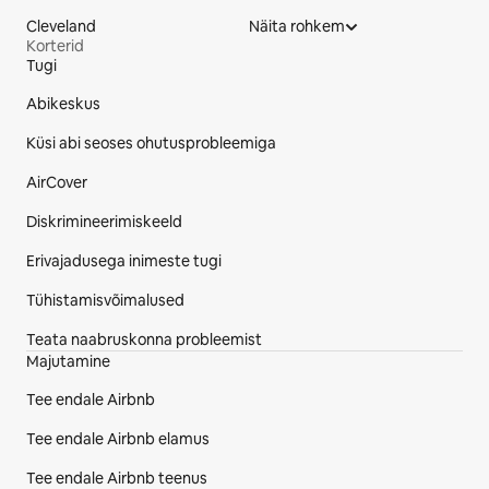
Cleveland
Näita rohkem
Korterid
Tugi
Saidi jalus
Abikeskus
Küsi abi seoses ohutusprobleemiga
AirCover
Diskrimineerimiskeeld
Erivajadusega inimeste tugi
Tühistamisvõimalused
Teata naabruskonna probleemist
Majutamine
Tee endale Airbnb
Tee endale Airbnb elamus
Tee endale Airbnb teenus