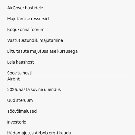
AirCover hostidele
Majutamise ressursid
Kogukonna foorum
Vastutustundlik majutamine
Liitu tasuta majutusalase kursusega
Leia kaashost
Soovita hosti
Airbnb
2026. aasta suvine uuendus
Uudisteruum
Töövõimalused
Investorid
Hädamajutus Airbnb.org-i kaudu